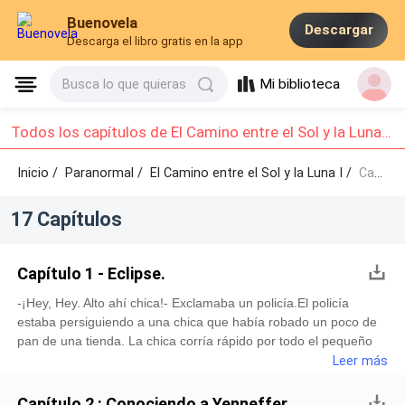
Buenovela
Descargar
Descarga el libro gratis en la app
Mi biblioteca
Busca lo que quieras
Todos los capítulos de El Camino entre el Sol y la Luna I: Capítulo 1 - Capítulo 10
Inicio /
Paranormal
/
El Camino entre el Sol y la Luna I /
Capítulo 1 - Capítulo 10
17 Capítulos
Capítulo 1 - Eclipse.
-¡Hey, Hey. Alto ahí chica!- Exclamaba un policía.El policía
estaba persiguiendo a una chica que había robado un poco de
pan de una tienda. La chica corría rápido por todo el pequeño
pueblo en donde vivían, metiéndose por callejones, saltando de
Leer más
aquí para allá y corriendo lo más rápido que le era posible para
que no lo atraparan, el policía la seguia lo mejor que podia, y no
Capítulo 2 : Conociendo a Yenneffer.