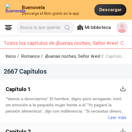
Buenovela
Descargar
Descarga el libro gratis en la app
Mi biblioteca
Busca lo que quieras
Todos los capítulos de ¡Buenas noches, Señor Ares!: Capítulo 1 - Capítulo 10
Inicio /
Romance
/
¡Buenas noches, Señor Ares! /
Capítulo 1 - Capítulo 10
2667 Capítulos
Capítulo 1
“Vamos a divorciarnos”.El hombre, digno pero arrogante, miró
sin emoción a la pequeña mujer frente a él.“Yo pagaré la
pensión alimenticia”, dijo con indiferencia. “Si necesitas dinero,
un trabajo o un buen médico para tu madre, te los
Leer más
proveeré”.Rose luchó desesperadamente por contener las
lágrimas en sus ojos.Cuando la prometida de Jay Ares se
Capítulo 2