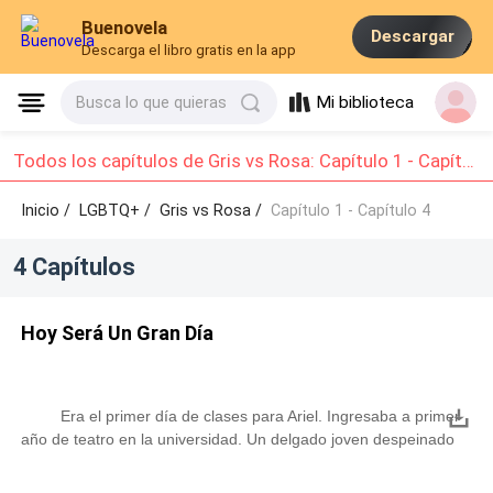
Buenovela
Descargar
Descarga el libro gratis en la app
Mi biblioteca
Busca lo que quieras
Todos los capítulos de Gris vs Rosa: Capítulo 1 - Capítulo 4
Inicio /
LGBTQ+
/
Gris vs Rosa /
Capítulo 1 - Capítulo 4
4 Capítulos
Hoy Será Un Gran Día
Era el primer día de clases para Ariel. Ingresaba a primer
año de teatro en la universidad. Un delgado joven despeinado
dormía plácidamente en su cama cuando sonó la alarma de las
6 de la mañana. Como en su rutina habitual, pacíficamente