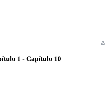
 Romance
Sci-Fi
Guerra
Otros
ítulo 1 - Capítulo 10