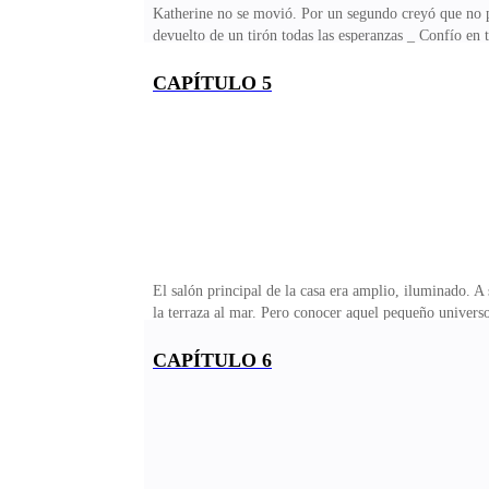
Katherine no se movió. Por un segundo creyó que no po
devuelto de un tirón todas las esperanzas _ Confío en t
CAPÍTULO 5
El salón principal de la casa era amplio, iluminado. A 
la terraza al mar. Pero conocer aquel pequeño universo
camioneta por sus cosas.Sombra lo esperaba afuera con 
CAPÍTULO 6