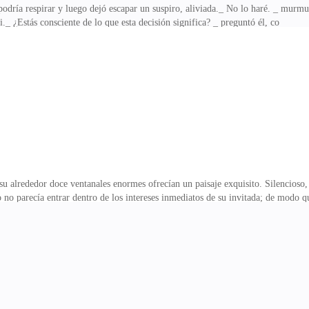
dría respirar y luego dejó escapar un suspiro, aliviada._ No lo haré. _ murmur
i._ ¿Estás consciente de lo que esta decisión significa? _ preguntó él, co
su alrededor doce ventanales enormes ofrecían un paisaje exquisito. Silencioso, 
 no parecía entrar dentro de los intereses inmediatos de su invitada; de modo q
actitud expectante, le acarició la cabeza y el lobo le obsequió un lengüetazo d