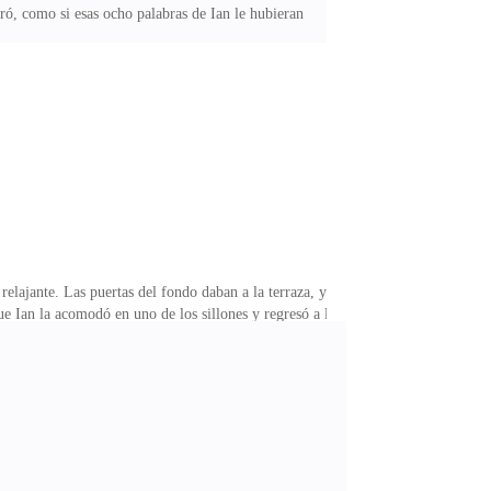
ó, como si esas ocho palabras de Ian le hubieran
relajante. Las puertas del fondo daban a la terraza, y
ue Ian la acomodó en uno de los sillones y regresó a la
e cariño. Lo habí