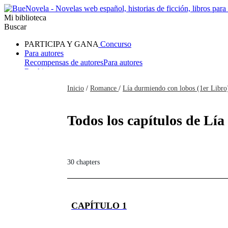
Mi biblioteca
Buscar
PARTICIPA Y GANA
Concurso
Para autores
Recompensas de autores
Para autores
Ranking
Navegar
Inicio
/
Romance
/
Lía durmiendo con lobos (1er Libro
Novelas
Cuentos Cortos
Todos
Romance
Hombre lobo
Mafia
Sistema
Fantasía
Urbano
LG
Todos los capítulos de Lía
30 chapters
CAPÍTULO 1