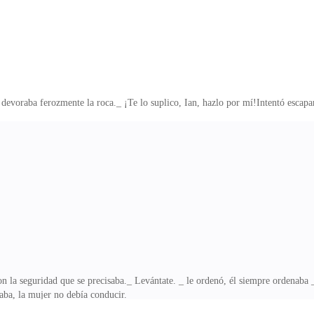
r devoraba ferozmente la roca._ ¡Te lo suplico, Ian, hazlo por mí!Intentó escapa
n la seguridad que se precisaba._ Levántate. _ le ordenó, él siempre ordenaba _
aba, la mujer no debía conducir.