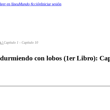
Mundo ficción
Iniciar sesión
) /
Capítulo 1 - Capítulo 10
BTQ+
YA/TEEN
Paranormal
Misterio/Thriller
Oriental
Juegos
Historia
MM
 durmiendo con lobos (1er Libro): Cap