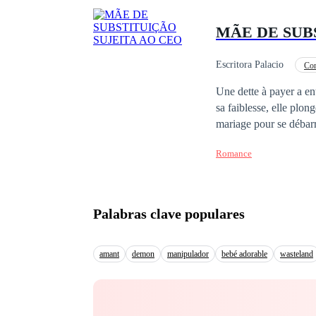
MÃE DE SUB
Escritora Palacio
Co
Aventura
CEO
Une dette à payer a en
sa faiblesse, elle plonge dans 
mariage pour se débarrasser du 
que Charlotte, avec sa 
Romance
elle a commis l'erreur
tourments et de douleu
Palabras clave populares
amant
demon
manipulador
bebé adorable
wasteland