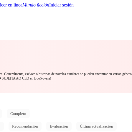
Mundo ficción
Iniciar sesión
BTQ+
YA/TEEN
Paranormal
Misterio/Thriller
Oriental
Juegos
Historia
MM
ea. Generalmente, esclave o historias de novelas similares se pueden encontrar en varios género
O SUJEITA AO CEO en BueNovela!
Completo
d
Recomendación
Evaluación
Última actualización