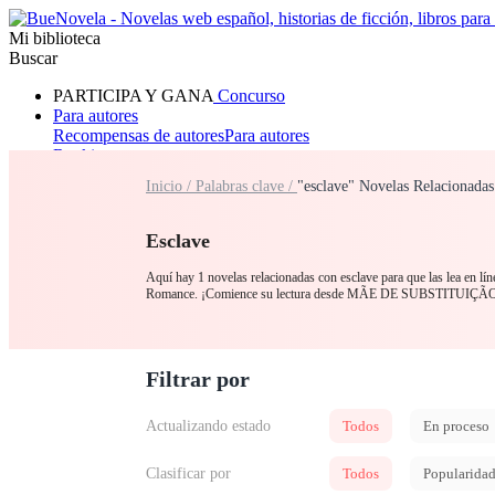
Mi biblioteca
Buscar
PARTICIPA Y GANA
Concurso
Para autores
Recompensas de autores
Para autores
Ranking
Navegar
Inicio /
Palabras clave /
"esclave" Novelas Relacionadas
Novelas
Cuentos Cortos
Todos
Romance
Hombre lobo
Mafia
Sistema
Fantasía
Urbano
LG
Esclave
Aquí hay 1 novelas relacionadas con esclave para que las lea en lín
Romance. ¡Comience su lectura desde MÃE DE SUBSTITUIÇÃ
Filtrar por
Actualizando estado
Todos
En proceso
Clasificar por
Todos
Popularida