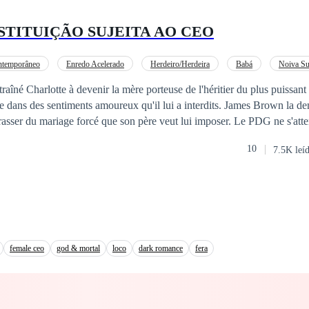
STITUIÇÃO SUJEITA AO CEO
ntemporâneo
Enredo Acelerado
Herdeiro/Herdeira
Babá
Noiva Su
Diferença de Idade
Gravidez
traîné Charlotte à devenir la mère porteuse de l'héritier du plus puissa
des sentiments amoureux qu'il lui a interdits. James Brown la demande en
mariage forcé que son père veut lui imposer. Le PDG ne s'attendait pas à ce
douceur et sa beauté, le captive, ce qui l'a amené à faire d'elle son
escl
10
7.5K leí
 de tomber follement amoureuse de lui, car ce sentiment lui a apporté b
rs avec le bébé au milieu.
female ceo
god & mortal
loco
dark romance
fera