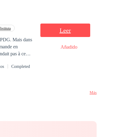
bstituta
Leer
nt PDG. Mais dans
Añadido
ave
sexuelle, mais
dos
Completed
eaucoup de
Más