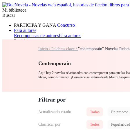
Mi biblioteca
Buscar
PARTICIPA Y GANA
Concurso
Para autores
Recompensas de autores
Para autores
Ranking
Navegar
Inicio /
Palabras clave /
"contemporain" Novelas Relaci
Novelas
Cuentos Cortos
Todos
Romance
Hombre lobo
Mafia
Sistema
Fantasía
Urbano
LG
Contemporain
Aquí hay 2 novelas relacionadas con contemporain para que las lea 
libros, como Romance. ¡Comience su lectura desde Maître Jacque
Filtrar por
Actualizando estado
Todos
En proceso
Clasificar por
Todos
Popularida