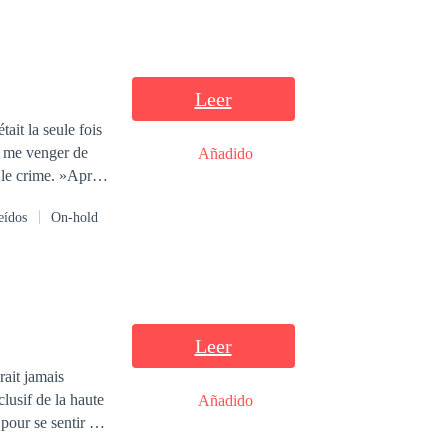
Leer
ait la seule fois
r me venger de
Añadido
r le crime. »Après
r.Annabelle,
eídos
On-hold
 de malchances
s la hait
Leer
rait jamais
clusif de la haute
Añadido
ûtant et