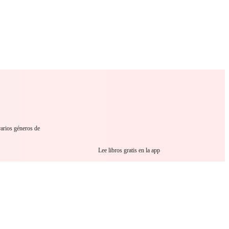
 Romance
Sci-Fi
Guerra
Otros
varios géneros de
Lee libros gratis en la app