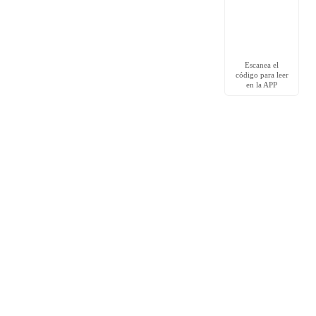
Escanea el
código para leer
en la APP
Redes Sociales