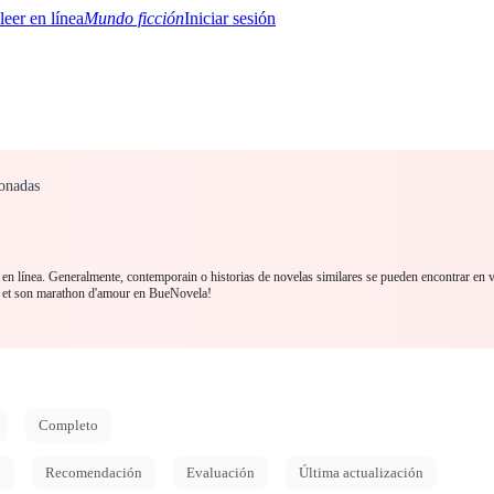
Mundo ficción
Iniciar sesión
onadas
BTQ+
YA/TEEN
Paranormal
Misterio/Thriller
Oriental
Juegos
Historia
MM
en línea. Generalmente, contemporain o historias de novelas similares se pueden encontrar en 
s et son marathon d'amour en BueNovela!
Completo
d
Recomendación
Evaluación
Última actualización