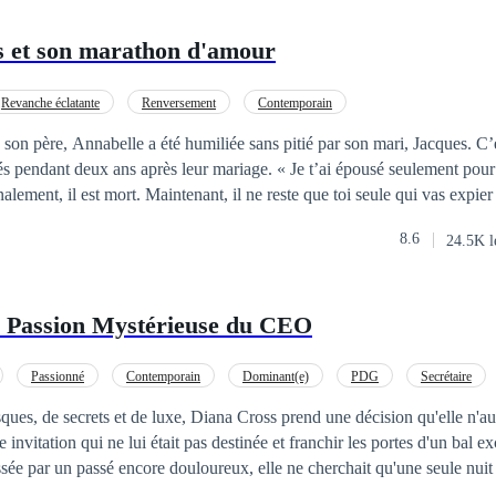
s et son marathon d'amour
Revanche éclatante
Renversement
Contemporain
 son père, Annabelle a été humiliée sans pitié par son mari, Jacques. C’ét
rés pendant deux ans après leur mariage. « Je t’ai épousé seulement pou
alement, il est mort. Maintenant, il ne reste que toi seule qui vas expie
s a pourtant annoncé pompeusement le lendemain qu’il allait se remarie
8.6
24.5K l
assée de la maison, devenant ainsi une sans-le-sou.Ensuite, toutes sortes
entretien d'embauche très difficile et a failli être
....C’est juste à ce moment-là qu'Annabelle se rendit compte que Jacque
Passion Mystérieuse du CEO
 hait à mort ......
Passionné
Contemporain
Dominant(e)
PDG
Secrétaire
Femme enceinte qui fuit
ques, de secrets et de luxe, Diana Cross prend une décision qu'elle n'au
 invitation qui ne lui était pas destinée et franchir les portes d'un bal ex
'elle n'attendait pas, c'était de rencontrer un homme énigmatique, envo