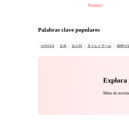
Romance
dangereux, capable d'éveiller
puissant CEO de Valmon
propre destin. Sous la 
basculer après une ren
Palabras clave populares
identité. Lorsque le destin place Diana et Lorenzo face à face dans le milieu corporate, l'étincelle est inévitable.
Entre secrets, fierté, 
jeu dangereux, où chaque choix 
사이다녀
도적
도시의
タイムトラベル
예쁜이
est une romance intense
et des coulisses d'une
découvrir si ce qu'ils 
Explora 
Miles de novela