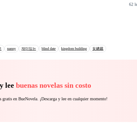
62 l
 en elle des désirs et des peurs d'une égale intensité. Lorenzo Bianchi est le
t & Co., un homme habitué à tout contrôler autour de lui : les affaires
pression de sa famille, entouré d'intrigues et au bord d'un mariage arrangé
contre bouleversante avec une inconnue qui disparaît avant qu'il ne dé
tensions et une attraction impossible à ignorer, tous deux se retrouvent pr
pourrait leur coûter bien plus que leur cœur. Lady Dy : La Dame Mystérieuse
모
nanny
재미있는
blind date
kingdom building
女總裁
 sur la reconstruction, le pouvoir, le désir et l'identité. Au cœur du g
 grande entreprise, Diana et Lorenzo devront affronter leurs propres dé
ont vécu n'était qu'une nuit interdite — ou le début d'une passion capabl
y lee
buenas novelas sin costo
s gratis en BueNovela. ¡Descarga y lee en cualquier momento!