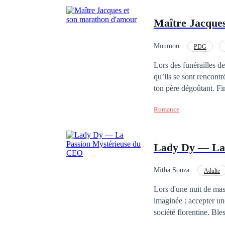
Maître Jacque
Moumou
PDG
Lors des funérailles de
qu’ils se sont rencont
ton père dégoûtant. Fin
l'avoir couché, Jacque
Romance
quant à elle, a été ch
s'en sont ensuivi et hantaient cette fille : elle a participé à un 
emprisonnée plus tard.
Lady Dy — La 
jusqu'aux moelles, et la
Mitha Souza
Adulte
Aventure d'une nuit
Lors d'une nuit de mas
imaginée : accepter une
société florentine. Blessée par un passé encore douloureux, elle ne cherchait qu'une seule nuit pour se sentir à
nouveau vivante. Ce qu