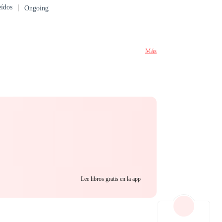
eídos
Ongoing
, les gens et son
, il voit sa vie
couvre son
Más
is au piège d'un
lamour de Florence
mons pour
e de tout changer.
Lee libros gratis en la app