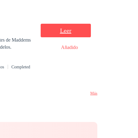
Leer
ntes de Maddems
delos.
Añadido
dos
Completed
Más