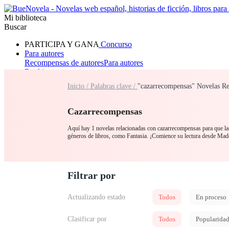
Mi biblioteca
Buscar
PARTICIPA Y GANA
Concurso
Para autores
Recompensas de autores
Para autores
Ranking
Navegar
Inicio /
Palabras clave /
"cazarrecompensas" Novelas Re
Novelas
Cuentos Cortos
Todos
Romance
Hombre lobo
Mafia
Sistema
Fantasía
Urbano
LG
Cazarrecompensas
Aquí hay 1 novelas relacionadas con cazarrecompensas para que las
géneros de libros, como Fantasia. ¡Comience su lectura desde M
Filtrar por
Actualizando estado
Todos
En proceso
Clasificar por
Todos
Popularida