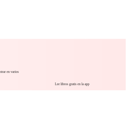
 Romance
Sci-Fi
Guerra
Otros
trar en varios
Lee libros gratis en la app