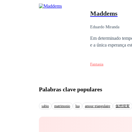
Maddems
Eduardo Miranda
Em determinado tempo 
e a única esperança es
Fantasia
Palabras clave populares
sabio
matrimonio
lua
amour triangulaire
仮想現実