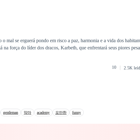
o mal se erguerá pondo em risco a paz, harmonia e a vida dos habita
tá na força do líder dos dracos, Karbeth, que enfrentará seus piores pesa
10
2.5K leí
gentleman
악마
academy
오만한
funny