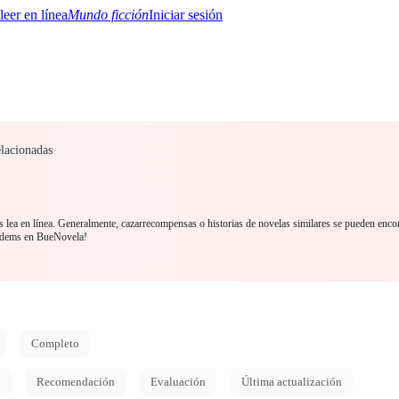
Mundo ficción
Iniciar sesión
lacionadas
BTQ+
YA/TEEN
Paranormal
Misterio/Thriller
Oriental
Juegos
Historia
MM
 lea en línea. Generalmente, cazarrecompensas o historias de novelas similares se pueden encon
addems en BueNovela!
Completo
d
Recomendación
Evaluación
Última actualización