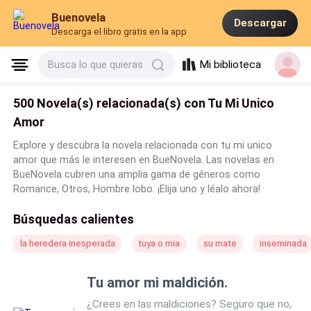
Buenovela
Descargar
Descarga el libro gratis en la app
Mi biblioteca
Busca lo que quieras
500 Novela(s) relacionada(s) con Tu Mi Unico
Amor
Explore y descubra la novela relacionada con tu mi unico
amor que más le interesen en BueNovela. Las novelas en
BueNovela cubren una amplia gama de géneros como
Romance, Otros, Hombre lobo. ¡Elija uno y léalo ahora!
Búsquedas calientes
la heredera inesperada
tuya o mia
su mate
inseminada
Tu amor mi maldición.
¿Crees en las maldiciones? Seguro que no,