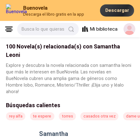
Buenovela
Descargar
Descarga el libro gratis en la app
Mi biblioteca
Busca lo que quieras
100 Novela(s) relacionada(s) con Samantha
Leoni
Explore y descubra la novela relacionada con samantha leoni
que más le interesen en BueNovela. Las novelas en
BueNovela cubren una amplia gama de géneros como
Hombre lobo, Romance, Misterio/Thriller. ¡Elija uno y léalo
ahora!
Búsquedas calientes
rey alfa
te espere
torres
casados otra vez
dame u
Samantha