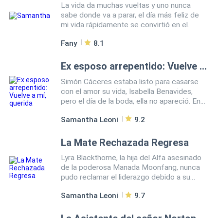
La vida da muchas vueltas y uno nunca
sabe donde va a parar, el día más feliz de
mi vida rápidamente se convirtió en el
principio de mi suplicio.
Fany
8.1
Ex esposo arrepentido: Vuelve a mí, querida
Simón Cáceres estaba listo para casarse
con el amor su vida, Isabella Benavides,
pero el día de la boda, ella no apareció. En
su lugar, Simón se vio obligado a casarse
Samantha Leoni
9.2
con Natalia, la hermana mayor de Isabella,
para asegurar una alianza clave para sus
negocios. Sin embargo, la recepción fue
La Mate Rechazada Regresa
interrumpida por la inesperada aparición de
Lyra Blackthorne, la hija del Alfa asesinado
Isabella, quien acusó a Natalia de haberla
de la poderosa Manada Moonfang, nunca
encerrado para usurpar su lugar junto a
pudo reclamar el liderazgo debido a su
Simón. Enfurecido, Simón intentó anular el
naturaleza como una Loba Luna. Su destino
matrimonio, pero el acuerdo ya estaba
Samantha Leoni
9.7
parecía sellado cuando su propio
sellado. Desde entonces, lleno de odio y
compañero, Rowan, fue nombrado Alfa en
resentimiento, Simón se limitó a convivir de
su lugar. Pero la verdadera traición llegó
manera fría y distante con Natalia,