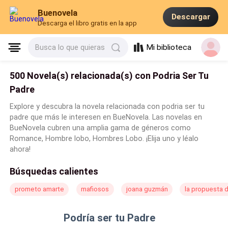
Buenovela
Descargar
Descarga el libro gratis en la app
Mi biblioteca
Busca lo que quieras
500 Novela(s) relacionada(s) con Podria Ser Tu
Padre
Explore y descubra la novela relacionada con podria ser tu
padre que más le interesen en BueNovela. Las novelas en
BueNovela cubren una amplia gama de géneros como
Romance, Hombre lobo, Hombres Lobo. ¡Elija uno y léalo
ahora!
Búsquedas calientes
prometo amarte
mafiosos
joana guzmán
la propuesta 
Podría ser tu Padre