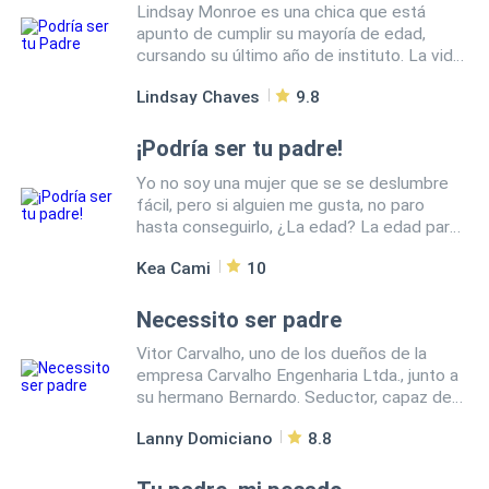
Lindsay Monroe es una chica que está
apunto de cumplir su mayoría de edad,
cursando su último año de instituto. La vida
la encuentra de la manera más inesperada
Lindsay Chaves
9.8
con James Connor un hombre encantador,
multimillonario y dueño de una exitosa
empresa. Un amor imposible en el cual la
¡Podría ser tu padre!
diferencia de edad y pasados ocultos serán
Yo no soy una mujer que se se deslumbre
su ruina. ¿El amor será posible de
fácil, pero si alguien me gusta, no paro
sobrepasar los obstáculos?
hasta conseguirlo, ¿La edad? La edad para
********************** -te quiero. -dice
mi no es ni será un freno. Ahora ¿Qué él no
entre mis brazos dejándome
Kea Cami
10
quiera nada conmigo? ¡Nah! Eso tampoco
completamente estupefacto. Esto no es
es un freno. Si digo que lo consigo lo
correcto, que rayos estoy por hacer. -yo
consigo. ¡Y sí! Podría ser mi padre, pero ¿Lo
Necessito ser padre
también te quiero. -susurró, para mi miedo
es? No, así que todo se vale.
sintiendo en mi pecho cada una de esas
Vitor Carvalho, uno de los dueños de la
palabras.
empresa Carvalho Engenharia Ltda., junto a
su hermano Bernardo. Seductor, capaz de
volver loca a cualquier mujer que se cruce
Lanny Domiciano
8.8
en su camino, egoísta, arrogante y centrado
en sí mismo, sólo piensa en su trabajo y en
ganar cada vez más dinero. Pero descubre