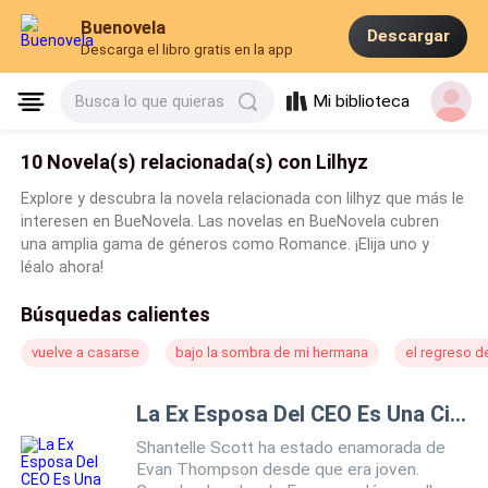
Buenovela
Descargar
Descarga el libro gratis en la app
Mi biblioteca
Busca lo que quieras
10 Novela(s) relacionada(s) con Lilhyz
Explore y descubra la novela relacionada con lilhyz que más le
interesen en BueNovela. Las novelas en BueNovela cubren
una amplia gama de géneros como Romance. ¡Elija uno y
léalo ahora!
Búsquedas calientes
vuelve a casarse
bajo la sombra de mi hermana
el regreso de
La Ex Esposa Del CEO Es Una Cirujana
Shantelle Scott ha estado enamorada de
Evan Thompson desde que era joven.