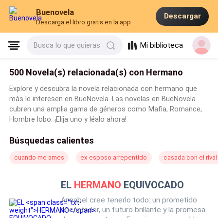
Buenovela
Descargar
Descarga el libro gratis en la app
Mi biblioteca
Busca lo que quieras
500 Novela(s) relacionada(s) con Hermano
Explore y descubra la novela relacionada con hermano que
más le interesen en BueNovela. Las novelas en BueNovela
cubren una amplia gama de géneros como Mafia, Romance,
Hombre lobo. ¡Elija uno y léalo ahora!
Búsquedas calientes
cuando me ames
ex esposo arrepentido
casada con el rival
EL
HERMANO
EQUIVOCADO
Annabel cree tenerlo todo: un prometido
encantador, un futuro brillante y la promesa