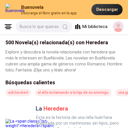
Buenovela
Descargar
Descarga el libro gratis en la app
Mi biblioteca
Busca lo que quieras
500 Novela(s) relacionada(s) con Heredera
Explore y descubra la novela relacionada con heredera que
más le interesen en BueNovela. Las novelas en BueNovela
cubren una amplia gama de géneros como Romance, Hombre
lobo, Fantasía. ¡Elija uno y léalo ahora!
Búsquedas calientes
edi beckert
el alfa reclamando a la hija de su enemigo
una g
La
Heredera
Esta es la historia de una niña huérfana
adoptada por un matrimonio sin hijos, pero