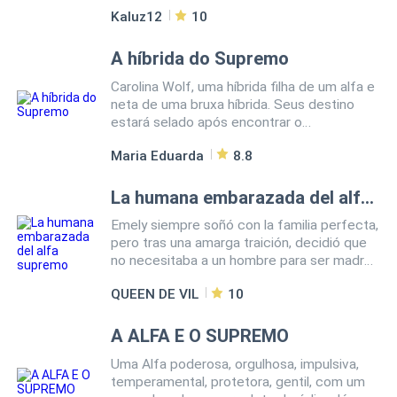
que perjudicará a todas las razas del
a las personas que más ama.
Kaluz12
10
mundo, ella junto con Dante se embarcaran
en una aventura donde tendrán que unir
fuerzas con Orcos, Hombres Lobo, Osos y
A híbrida do Supremo
Tigres para poder destruir al gran Rey
Carolina Wolf, uma híbrida filha de um alfa e
Oscuro y su ejército del caos. Donde nos
neta de uma bruxa híbrida. Seus destino
demostrarán que el trabajo en equipo y los
estará selado após encontrar o
bus os amigos siempre estarán allí cuando
companheiro que nunca imaginou ser um
más los necesitemos.
Maria Eduarda
8.8
dos homens mais poderosos que já
conheceu. Uma vida tranquila e calma
passa a ser uma rotina de aventuras e
La humana embarazada del alfa supremo
mudanças repentinas, uma nova vida, uma
Emely siempre soñó con la familia perfecta,
nova alcatéia, e uma grande
pero tras una amarga traición, decidió que
responsabilidade está por vir...
no necesitaba a un hombre para ser madre.
Su plan era simple: una inseminación
QUEEN DE VIL
10
artificial y una vida tranquila. Sin embargo,
un error médico fatal la convierte en el
blanco de una guerra ancestral. Olivar
A ALFA E O SUPREMO
Santorno, el implacable Alfa de una estirpe
Uma Alfa poderosa, orgulhosa, impulsiva,
de seiscientos años, está contra las
temperamental, protetora, gentil, com um
cuerdas. Presionado por las leyes de su