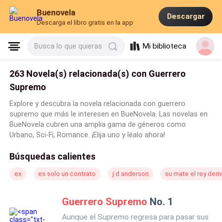
Buenovela
Descargar
Descarga el libro gratis en la app
Mi biblioteca
Busca lo que quieras
263 Novela(s) relacionada(s) con Guerrero
Supremo
Explore y descubra la novela relacionada con guerrero
supremo que más le interesen en BueNovela. Las novelas en
BueNovela cubren una amplia gama de géneros como
Urbano, Sci-Fi, Romance. ¡Elija uno y léalo ahora!
Búsquedas calientes
ex
es solo un contrato
j d anderson
su mate el rey dem
Guerrero Supremo
No. 1
Aunque el Supremo regresa para pasar sus