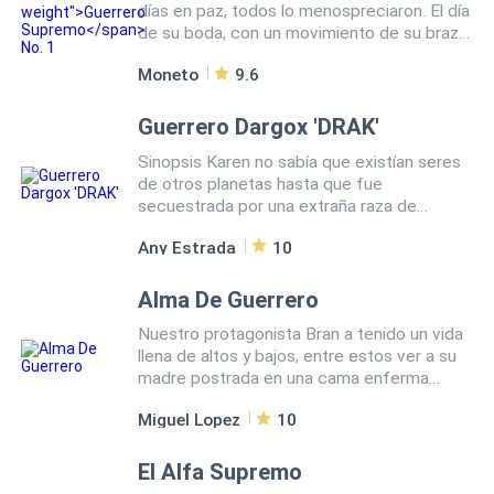
días en paz, todos lo menospreciaron. El día
de su boda, con un movimiento de su brazo,
convocó a los Nueve Grandes Dioses de la
Moneto
9.6
Guerra, quienes se dirigieron a él como su
amo...
Guerrero Dargox 'DRAK'
Sinopsis Karen no sabía que existían seres
de otros planetas hasta que fue
secuestrada por una extraña raza de
hombres-lagartos y llevada a lo que parecía
Any Estrada
10
ser una nave, lejos de su planeta. Pero una
serie de acontecimientos la lleva hasta las
manos de un sexy y caliente alienígena que
Alma De Guerrero
está dispuesto a conservarla. Drak es un
Nuestro protagonista Bran a tenido un vida
guerrero del planeta Dargox. Tiene una sola
llena de altos y bajos, entre estos ver a su
cosa en mente la liberación de su galaxia
madre postrada en una cama enferma
de la esclavitud de los Lars. Es decir, hasta
mientras dedica todo su tiempo a un
que ve a la pequeña mujer humana y él
Miguel Lopez
10
trabajo de repartidor en el cual es
estará más que dispuesto a luchar para
explotado por su jefe, además de haber
tenerla. No solo quiere su cuerpo sino
sido dejado por su amante, a pesar de
El Alfa Supremo
también su corazón para siempre. En las
todos estos inconvenientes en ningún
manos de ese ser de otro planeta, Karen