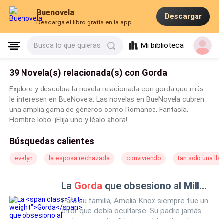
Buenovela
Descargar
Descarga el libro gratis en la app
Mi biblioteca
Busca lo que quieras
39 Novela(s) relacionada(s) con Gorda
Explore y descubra la novela relacionada con gorda que más
le interesen en BueNovela. Las novelas en BueNovela cubren
una amplia gama de géneros como Romance, Fantasía,
Hombre lobo. ¡Elija uno y léalo ahora!
Búsquedas calientes
evelyn
la esposa rechazada
conviviendo
tan solo una l
La
Gorda
que obsesiono al Millonario
Para su familia, Amelia Knox siempre fue un
error que debía ocultarse. Su padre jamás