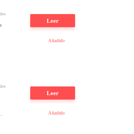
dos
Leer
a
Añadido
ídos
Leer
Añadido