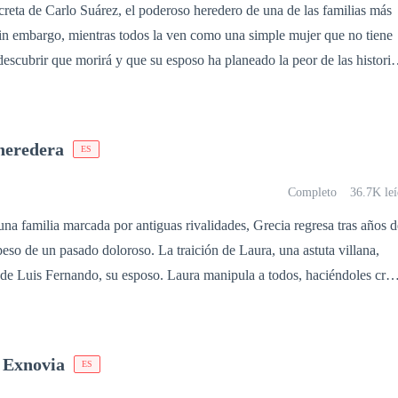
creta de Carlo Suárez, el poderoso heredero de una de las familias más
Sin embargo, mientras todos la ven como una simple mujer que no tiene
descubrir que morirá y que su esposo ha planeado la peor de las historia
mino, Andrea decide tomar su verdadero lugar. Pero no lo hará sola,
de Carlo, con quién mantuvo intimidad sin darse cuenta, se irá con ella
fermedad. Ian Castello no solo estará a su lado cuando ella descubra qu
 heredera
ES
n cuando ella tome su lugar como la heredera de la familia más poderos
amor en medio de todo ese juego de poder? ¿O solo será un peón más pa
Completo
36.7K leí
 contra Carlo Suárez?
peso de un pasado doloroso. La traición de Laura, una astuta villana,
de Luis Fernando, su esposo. Laura manipula a todos, haciéndoles cree
a con otro hombre, mostrando fotos montadas que destruyen su
onio. Desolada, Grecia sale de la mansión de los Repoll sin dinero y ta
puesto, ya que la madre de Luis Fernando, la echó sin piedad. En un
a Exnovia
ES
 Grecia busca a Luis Fernando en la oficina de su padre, solo para