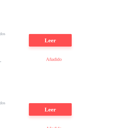
n
ídos
Leer
ue
Añadido
e
dos
Leer