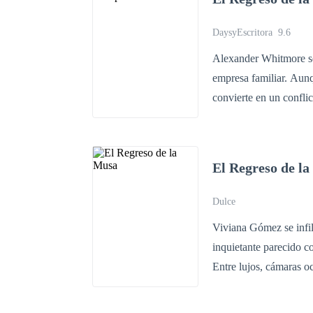
y destruirlo pieza por pieza. Pero cuando Sebastián descubre a Mateo, un
mirada desafiante, la culpa se c
DaysyEscritora
9.6
ser más fuerte que la s
Alexander Whitmore se
que los vuelva a unir..
empresa familiar. Aunq
convierte en un confl
embargo, un embarazo i
regresa como exesposa 
arrepentimiento, le su
El Regreso de l
Dulce
Viviana Gómez se infil
inquietante parecido c
Entre lujos, cámaras oc
realmente, mientras la
Patrick y una crisis d