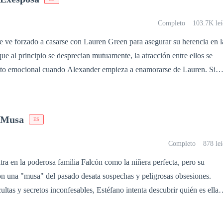
 niño con su misma
onvierte en una obsesión peligrosa. "¿Podrá la venganza de ella
Completo
103.7K leí
ed de redención de él? ¿O el secreto del heredero oculto será el puente
 ve forzado a casarse con Lauren Green para asegurar su herencia en l
. o los destruya para siempre?”
ue al principio se desprecian mutuamente, la atracción entre ellos se
icto emocional cuando Alexander empieza a enamorarse de Lauren. Sin
nesperado lleva a Lauren a huir y buscar el divorcio. Años después,
con un hijo, convertida en alguien importante, y Alexander, lleno de
plica una segunda oportunidad.
a Musa
ES
Completo
878 le
tra en la poderosa familia Falcón como la niñera perfecta, pero su
on una "musa" del pasado desata sospechas y peligrosas obsesiones.
ultas y secretos inconfesables, Estéfano intenta descubrir quién es ella
 estabilidad de Damián Falcón y Kiara se desmorona. Con el regreso de
e salud inminente, el misterio de Viviana amenaza con exponer verdades