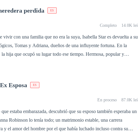
 heredera perdida
ES
Completo
14.0K leí
 vivir con una familia que no era la suya, Isabella Star es devuelta a su
gicos, Tomas y Adriana, dueños de una influyente fortuna. En la
 la hija que ocupó su lugar todo ese tiempo. Hermosa, popular y
” de los Star, Ana finge entusiasmo y cariño por su hermana recién
erior solo siente celos y miedo; la intrusa que puede arrebatarle todo lo
que nadie imagina es que Isabella no es una joven inocente del campo.
 Ex Esposa
ES
doble vida como la temida Doctora Dónovan, una figura enigmática en e
d, respetada por mafias, traficantes y magnates clandestinos. Dueña de
En proceso
87.0K leí
ecursos imposibles de comprar, Isabella no necesita el apellido Star…
o que estaba embarazada, descubrió que su esposo también esperaba un
ra sus propios fines. Una noche, tras un accidente en carretera, Isabella
mbre al que considera un desconocido más. Pero lo que no sabe es que
a y el amor del hombre por el que había luchado incluso contra su
er Montgomery, uno de los nombres más poderosos e intocables de la
. Pero cuando por fin logró quedar embarazada, el destino le arrebató la