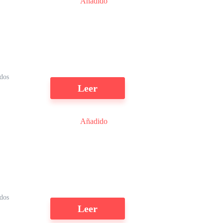
Añadido
a
dos
Leer
Añadido
ídos
Leer