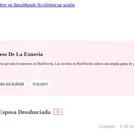
Mundo ficción
Iniciar sesión
reso De La Exnovia
BTQ+
YA/TEEN
Paranormal
Misterio/Thriller
Oriental
Juegos
Historia
MM
novia que más le interesen en BueNovela. Las novelas en BueNovela cubren una amplia gama de
dos por la abuela
yo la curvy
 Esposa Desahuciada
ES
Completo
6.1K le