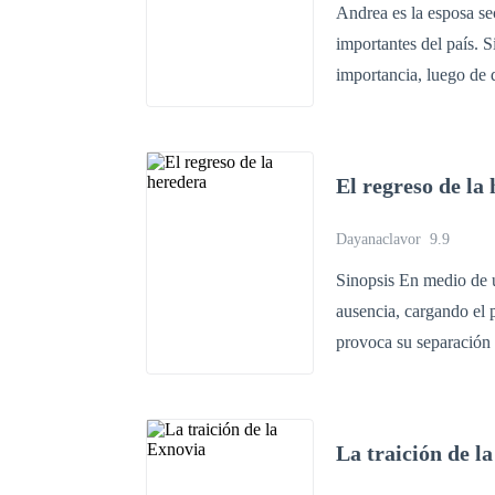
Andrea es la esposa se
importantes del país. 
importancia, luego de 
para quitarla de su ca
porque el mejor amigo 
para ayudarla en su en
El regreso de la
no morirá, sino tambié
del país. ¿Surgirá el 
Dayanaclavor
9.9
Andrea en su venganza
Sinopsis En medio de una familia marcada por antiguas rivalidades, Grecia regresa tras años de
ausencia, cargando el 
provoca su separación 
que Grecia lo engañab
reputación y su matrim
solo con lo que llevaba 
La traición de l
intento por explicarse,