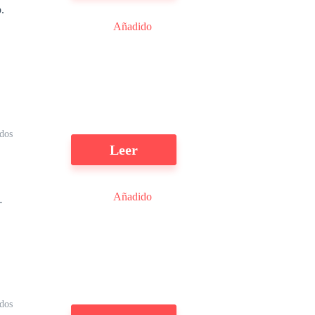
.
Añadido
l
ídos
Leer
Añadido
dos