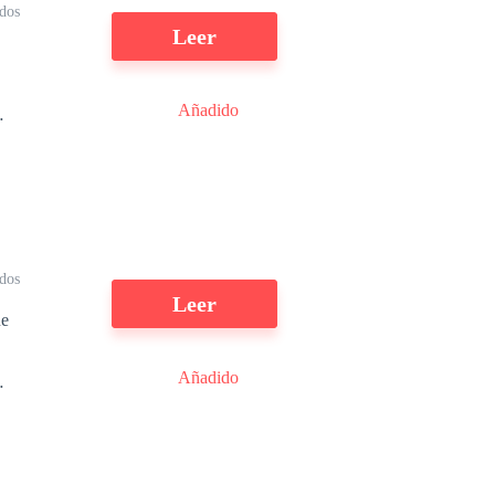
ídos
r
Leer
o
Añadido
n
,
s
n
i
e
dos
Leer
ue
e
Añadido
n