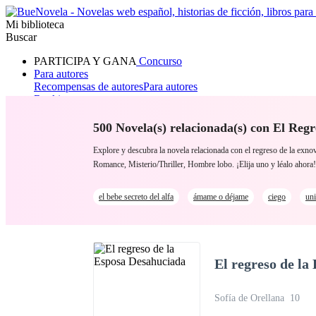
Mi biblioteca
Buscar
PARTICIPA Y GANA
Concurso
Para autores
Recompensas de autores
Para autores
Ranking
Navegar
Novelas
500 Novela(s) relacionada(s) con El Reg
Cuentos Cortos
Todos
Romance
Hombre lobo
Mafia
Sistema
Fantasía
Urbano
LG
Explore y descubra la novela relacionada con el regreso de la ex
Romance, Misterio/Thriller, Hombre lobo. ¡Elija uno y léalo ahora!
el bebe secreto del alfa
ámame o déjame
ciego
uni
El regreso de la
Sofía de Orellana
10