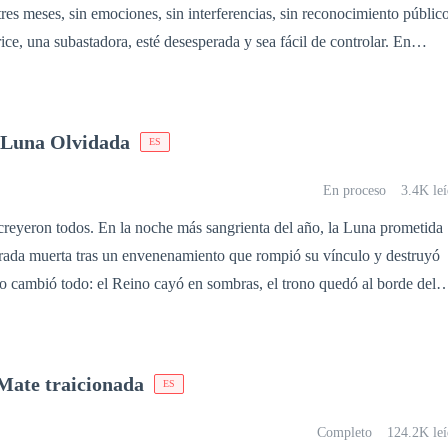
: tres meses, sin emociones, sin interferencias, sin reconocimiento público
ce, una subastadora, esté desesperada y sea fácil de controlar. En
u frialdad con indiferencia, rechazando su ayuda e insistiendo en
. El arrogante multimillonario se encuentra rompiendo cada regla que
s celos y una creciente obsesión que se niega a nombrar. Pero cuando e
a Luna Olvidada
ES
e se marcha sin mirar atrás. Kai, en un pánico provocado por el alcohol
lla su coche. Sobrevive, pero pierde toda memoria de los últimos seis
En proceso
3.4K le
oe. Dos años después, Chloe regresa a Manhattan
reyeron todos. En la noche más sangrienta del año, la Luna prometida
ubastadora de renombre mundial. Cuando sus caminos se cruzan, él se
arada muerta tras un envenenamiento que rompió su vínculo y destruyó
e atraído hacia ella, sin saber que ella es la “exesposa codiciosa” que él
. A medida que su obsesión con “Miranda” crece, la verdad sobre su
inado fue enterrado con furia y silencio. Años después, ella regresa
ormenta de pasión, rabia y una desesperada segunda oportunidad.
ecuerdos, con una nueva identidad… y con un hijo de poderes
die sabía que existía. Kael ya tiene esposa, aunque su corazón sigue
 Mate traicionada
ES
 de Serena. Pero cuando mira a los ojos del niño, no puede negar la
 está lista para aceptar: el futuro del reino está en peligro. Mientras
Completo
124.2K leí