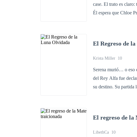
case. El trato es claro
Él espera que Chloe Pri
cambio, ella enfrenta s
manejar su propia vida
creó, consumido por lo
El Regreso de l
contrato termina, Chlo
para perseguirla, estre
Krista Miller
10
meses, incluido todo su matrimonio con Chl
Serena murió… o eso c
como “Miranda”, una s
del Rey Alfa fue decl
siente inexplicablement
su destino. Su partida lo cambió todo: el Reino cayó en sombras, el trono quedó al borde del
denuncia públicamente
abismo… y un amor dest
identidad desata una t
convertida en Lyra, sin r
extraordinarios que na
El regreso de la
encadenado al fantasma
verdad que la manada no
LibethCa
10