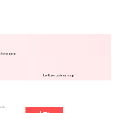
 Romance
Sci-Fi
Guerra
Otros
 géneros como
Lee libros gratis en la app
ídos
Leer