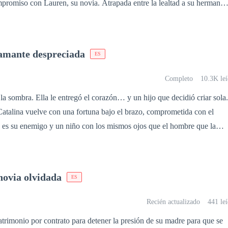
promiso con Lauren, su novia. Atrapada entre la lealtad a su hermano
ibido, Blair se encuentra en un dilema desgarrador. Tras una inesperad
, decide desaparecer, dejando a Massimo en una búsqueda desesperada.
destino los encuentra en una reunión de negocios, pero el tiempo ha
 amante despreciada
ES
l juego. Blair, acompañada de un rival de Massimo y con tres hijos que
asado, guarda secretos que podrían cambiarlo todo. ¿Podrá Massimo
Completo
10.3K leí
rdido, o el pasado permanecerá en la sombra?
 la sombra. Ella le entregó el corazón… y un hijo que decidió criar sola.
atalina vuelve con una fortuna bajo el brazo, comprometida con el
 es su enemigo y un niño con los mismos ojos que el hombre que la
n Román jamás imaginó que aquella joven humilde a la que despreció
la salvación de su empresa. Ahora, ella tiene el poder, el control… y la
 no piensa olvidar. ¿Estará él preparado para enfrentar su mayor error…
 novia olvidada
ES
Recién actualizado
441 le
rimonio por contrato para detener la presión de su madre para que se