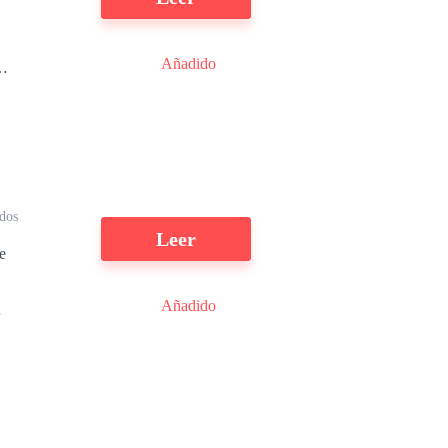
Añadido
s
e
a
ra
dos
Leer
Añadido
r
n