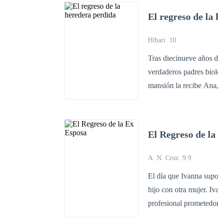
enterradas.
El regreso de la
Hibari
10
Tras diecinueve años de
verdaderos padres bioló
mansión la recibe Ana,
admirada como “la joya
llegada, pero en su int
que ha conseguido. Lo 
El Regreso de la
En secreto, lleva una 
bajo mundo de la ciuda
A. N. Cruz
9.9
información, poder y r
El día que Ivanna sup
pero acepta el juego pa
hijo con otra mujer. Ivanna Robinson lo tenía todo; un matrimonio estable, una carrera
salva la vida de un ho
profesional prometedor
ese hombre es Alexand
propia familia política