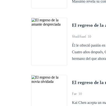
Massimo revela su com
enfermo y el amor proh
y dolorosa revelación
Tres años después, el 
El regreso de la
cambiado las reglas de
son un reflejo de su p
ShadiSaad
10
recuperar lo que ha pe
Él le ofreció pasión en
Cuatro años después, C
hermano del que ahora
traicionó. Gabriel Sa
volvería convertida en 
mirada altiva de quien
El regreso de la
y su mayor verdad?
Fae
10
Kai Chen acepta un mat