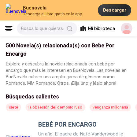
Buenovela
Descargar
Descarga el libro gratis en la app
Mi biblioteca
Busca lo que quieras
500 Novela(s) relacionada(s) con Bebe Por
Encargo
Explore y descubra la novela relacionada con bebe por
encargo que más le interesen en BueNovela. Las novelas en
BueNovela cubren una amplia gama de géneros como
Romance, MM Romance, Otros. ¡Elija uno y léalo ahora!
Búsquedas calientes
siete
la obsesión del demonio ruso
venganza millonaria
BEBÉ POR ENCARGO
Un año. El padre de Nate Vanderwood le