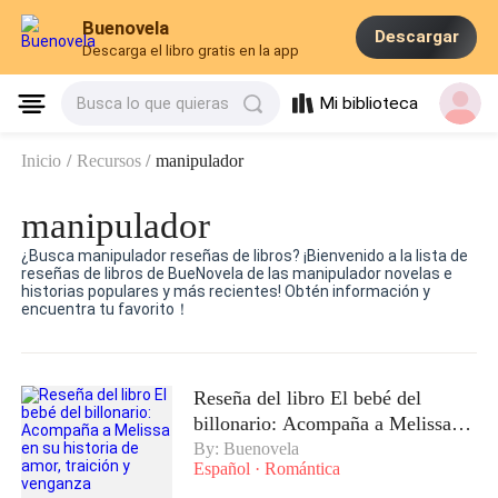
Buenovela
Descargar
Descarga el libro gratis en la app
Mi biblioteca
Busca lo que quieras
Inicio
/
Recursos
/
manipulador
manipulador
¿Busca manipulador reseñas de libros? ¡Bienvenido a la lista de
reseñas de libros de BueNovela de las manipulador novelas e
historias populares y más recientes! Obtén información y
encuentra tu favorito！
Reseña del libro El bebé del
billonario: Acompaña a Melissa en
su historia de amor, traición y
By: Buenovela
Español
·
Romántica
venganza