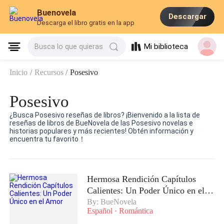
Buenovela
Descargar
Descarga el libro gratis en la app
Mi biblioteca
Busca lo que quieras
Inicio
/
Recursos
/
Posesivo
Posesivo
¿Busca Posesivo reseñas de libros? ¡Bienvenido a la lista de
reseñas de libros de BueNovela de las Posesivo novelas e
historias populares y más recientes! Obtén información y
encuentra tu favorito！
Hermosa Rendición Capítulos
Calientes: Un Poder Único en el
Amor
By: BueNovela
Español
·
Romántica