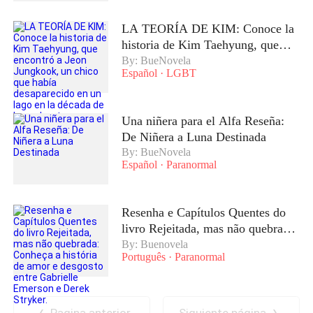
LA TEORÍA DE KIM: Conoce la
historia de Kim Taehyung, que
encontró a Jeon Jungkook, un
By: BueNovela
Español
·
LGBT
chico que había desaparecido en
un lago en la década de los
ochenta
Una niñera para el Alfa Reseña:
De Niñera a Luna Destinada
By: BueNovela
Español
·
Paranormal
Resenha e Capítulos Quentes do
livro Rejeitada, mas não quebrada:
Conheça a história de amor e
By: Buenovela
Português
·
Paranormal
desgosto entre Gabrielle Emerson
e Derek Stryker.