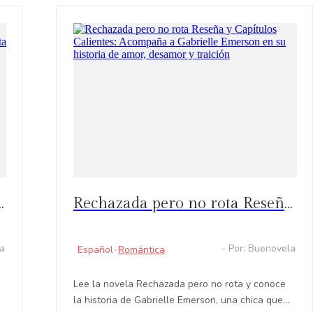
esposa, mais interessada em riquezas do que em
amor, o expulsa de casa.
de amor entre la humana Ágata y el hombre lobo Maiquel
Rechazada pero no rota Reseña y Capítulos Calientes: Acompaña a Gabrielle Emerson en su historia de amor, desamor y traición
la
- Por: Buenovela
Español
·
Romántica
Lee la novela Rechazada pero no rota y conoce
la historia de Gabrielle Emerson, una chica que