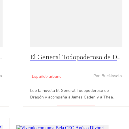
alientes: Un Poder Único en el Amor
El General Todopoderoso de Dragón Reseña: Conoce la historia de James Caden, que decide vengarse de quienes quemaron a su familia
la
- Por: BueNovela
Español
·
urbano
Lee la novela El General Todopoderoso de
Dragón y acompaña a James Caden y a Thea
Callahan en su dramática historia de venganza y
agradecimiento.
LEER