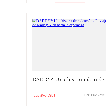
Explora el tumultuoso viaje de una mujer que
navega el amor, la traición y los desafíos del
LEER
destino, mientras lucha por encontrar su lugar e
un mundo lleno de engaños y giros inesperados.
DADDY?: Una historia de redención - El viaje de Mark y N
- Por: BueNove
Español
·
LGBT