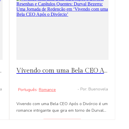
 ablandar el corazón de un asesino?
Vivendo com uma Bela CEO Após o Divórci Resenhas e Capítulos Quentes: Durval Bezerra: Uma Jornada de Redenção em ‘Vivendo com uma Bela CEO Após o Divórcio’
la
- Por: Buenovela
Português
·
Romance
Vivendo com uma Bela CEO Após o Divórcio é um
romance intrigante que gira em torno de Durval
Bezerra, um guerreiro poderoso que decide se
retirar para uma vida pacífica. No entanto, sua
LEER