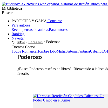
Mi biblioteca
Buscar
PARTICIPA Y GANA
Concurso
Para autores
Recompensas de autores
Para autores
Ranking
Navegar
Inicio
/
Recursos
/
Poderoso
Novelas
Cuentos Cortos
Todos
Romance
Hombre lobo
Mafia
Sistema
Fantasía
Urbano
LG
Poderoso
¿Busca Poderoso reseñas de libros? ¡Bienvenido a la lista d
favorito！