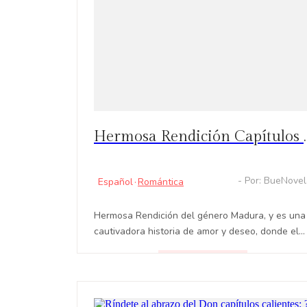
Hermosa Rendición Capítulos C
- Por: BueNove
Español
·
Romántica
Hermosa Rendición del género Madura, y es una
cautivadora historia de amor y deseo, donde el
pasado y los sentimientos se entrelazan en un
espiral de emociones. Un encuentro con un
LEER
personaje carismático y atractivo despierta un
torbellino de pasión.