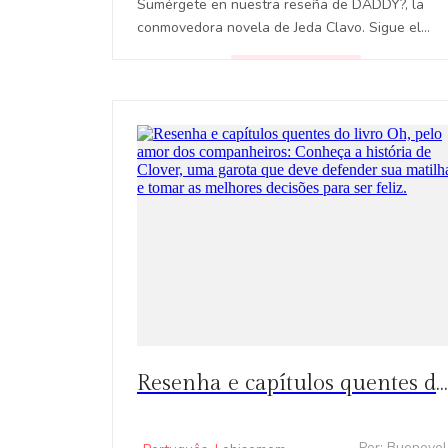
Sumérgete en nuestra reseña de DADDY?, la
conmovedora novela de Jeda Clavo. Sigue el
inspirador viaje de Nick y Mark mientras
enfrentan errores y encuentran redención.
LEER
Resenha e capítulos quentes do livro Oh, pelo amor dos companheiros: Conheça a história de Clover, uma garota que deve defender sua matilha e tomar as melhores decisões para ser feliz.
- Por: Buenove