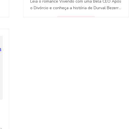
Leia o romance Vivendo com uma Bela CEO Após
o Divórcio e conheça a história de Durval Bezerra,
que após se divorciar de Lorena encontra a
felicidade completa.
LEER
la