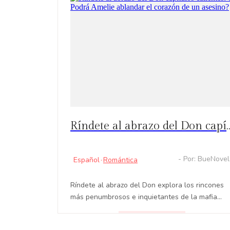
Ríndete al abrazo del Don capítulos calientes: ?Podrá Amelie
- Por: BueNove
Español
·
Romántica
Ríndete al abrazo del Don explora los rincones
más penumbrosos e inquietantes de la mafia
italiana, a la vez que nos muestra algunos
destellos de luz.
LEER