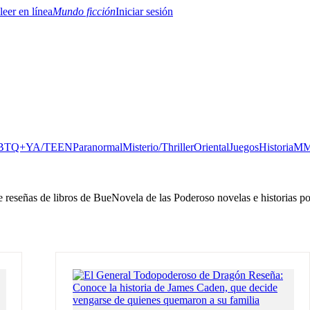
Mundo ficción
Iniciar sesión
BTQ+
YA/TEEN
Paranormal
Misterio/Thriller
Oriental
Juegos
Historia
MM
e reseñas de libros de BueNovela de las Poderoso novelas e historias p