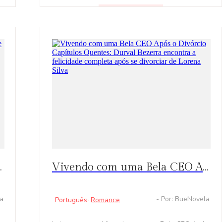
fue maltratada y traicionada, pero después
encuentra la felicidad.
LEER
n
ick hacia la esperanza
Vivendo com uma Bela CEO Após o Divórcio Capítulos Quentes: Durval Bezerra encontra a felicidade completa após se divorciar de Lorena Silva
la
- Por: BueNovela
Português
·
Romance