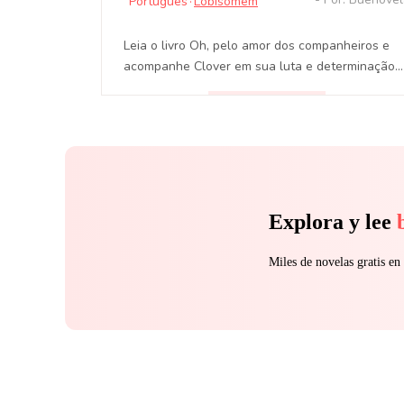
Português
·
Lobisomem
Leia o livro Oh, pelo amor dos companheiros e
acompanhe Clover em sua luta e determinação
para conviver ao lado de seu companheiro
predestinado e proteger sua matilha de ameaça
LEER
internas e externas.
Explora y lee
Miles de novelas gratis e