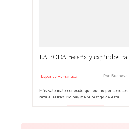
LA BODA reseña y capítulos calientes: rememorando 
- Por: Buenove
Español
·
Romántica
Más vale malo conocido que bueno por conocer,
reza el refrán. No hay mejor testigo de esta
afirmación que Gabriela. Vive su bizarra historia
de amor en LA BODA.
LEER