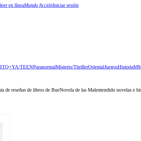
Mundo ficción
Iniciar sesión
BTQ+
YA/TEEN
Paranormal
Misterio/Thriller
Oriental
Juegos
Historia
MM
sta de reseñas de libros de BueNovela de las Malentendido novelas e hi