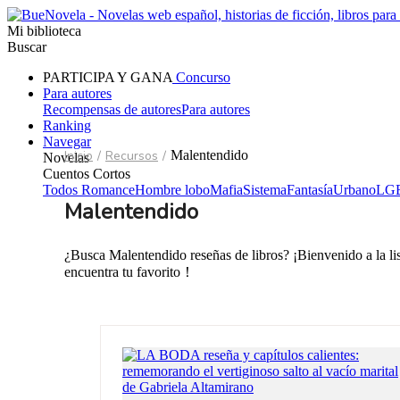
Mi biblioteca
Buscar
PARTICIPA Y GANA
Concurso
Para autores
Recompensas de autores
Para autores
Ranking
Navegar
Inicio
/
Recursos
/
Malentendido
Novelas
Cuentos Cortos
Todos
Romance
Hombre lobo
Mafia
Sistema
Fantasía
Urbano
LG
Malentendido
¿Busca Malentendido reseñas de libros? ¡Bienvenido a la li
encuentra tu favorito！