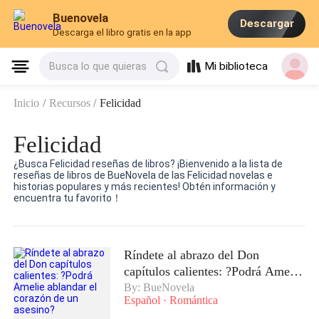
Buenovela
Descargar
Descarga el libro gratis en la app
Mi biblioteca
Busca lo que quieras
Inicio
/
Recursos
/
Felicidad
Felicidad
¿Busca Felicidad reseñas de libros? ¡Bienvenido a la lista de
reseñas de libros de BueNovela de las Felicidad novelas e
historias populares y más recientes! Obtén información y
encuentra tu favorito！
Ríndete al abrazo del Don
capítulos calientes: ?Podrá Amelie
ablandar el corazón de un asesino?
By: BueNovela
Español
·
Romántica