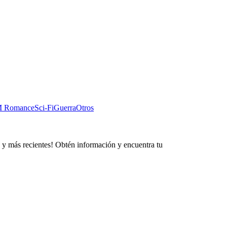
 Romance
Sci-Fi
Guerra
Otros
s y más recientes! Obtén información y encuentra tu