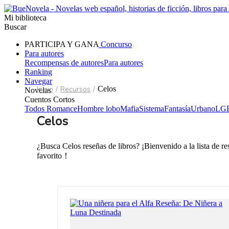
Mi biblioteca
Buscar
PARTICIPA Y GANA
Concurso
Para autores
Recompensas de autores
Para autores
Ranking
Navegar
Inicio
/
Recursos
/
Celos
Novelas
Cuentos Cortos
Todos
Romance
Hombre lobo
Mafia
Sistema
Fantasía
Urbano
LG
Celos
¿Busca Celos reseñas de libros? ¡Bienvenido a la lista de r
favorito！