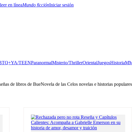
Mundo ficción
Iniciar sesión
BTQ+
YA/TEEN
Paranormal
Misterio/Thriller
Oriental
Juegos
Historia
MM
eseñas de libros de BueNovela de las Celos novelas e historias populare