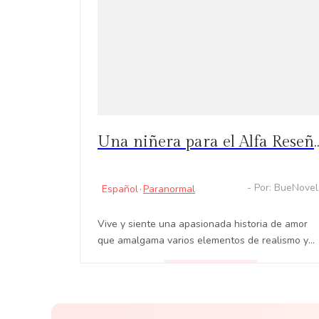
Una niñera para el Alfa Reseña: De N
- Por: BueNove
Español
·
Paranormal
Vive y siente una apasionada historia de amor
que amalgama varios elementos de realismo y
fantasía en la excitante novela web Una niñera
para el Alfa.
LEER