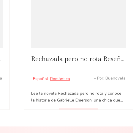
iñera a Luna Destinada
Rechazada pero no rota Reseña y Capítulos Calientes: Acompaña a Gabrielle Emerson en su historia de amor, desamor y traición
la
- Por: Buenovela
Español
·
Romántica
Lee la novela Rechazada pero no rota y conoce
la historia de Gabrielle Emerson, una chica que
fue maltratada y traicionada, pero después
encuentra la felicidad.
LEER