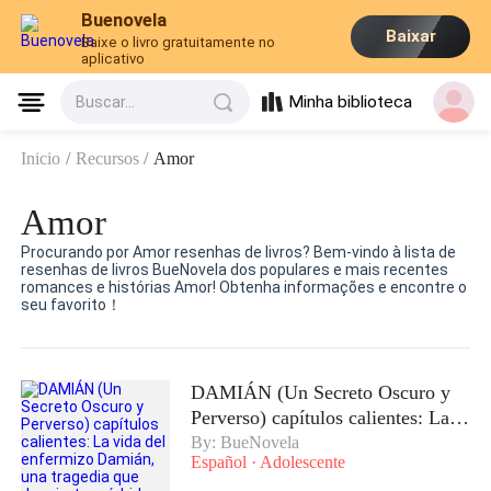
Buenovela
Baixar
Baixe o livro gratuitamente no
aplicativo
Minha biblioteca
Buscar...
Inicio
/
Recursos
/
Amor
Amor
Procurando por Amor resenhas de livros? Bem-vindo à lista de
resenhas de livros BueNovela dos populares e mais recentes
romances e histórias Amor! Obtenha informações e encontre o
seu favorito！
DAMIÁN (Un Secreto Oscuro y
Perverso) capítulos calientes: La
vida del enfermizo Damián, una
By: BueNovela
Español
·
Adolescente
tragedia que despierta mórbidas