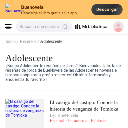
Buenovela
Descargar
Descarga el libro gratis en la app
Mi biblioteca
Busca lo que quieras
Inicio
/
Recursos
/
Adolescente
Adolescente
¿Busca Adolescente reseñas de libros? ¡Bienvenido a la lista de
reseñas de libros de BueNovela de las Adolescente novelas e
historias populares y más recientes! Obtén información y
encuentra tu favorito！
El castigo del castigo: Conoce la
historia de venganza de Tomioka
By: BueNovela
Español
·
Paranormal
Fantasía