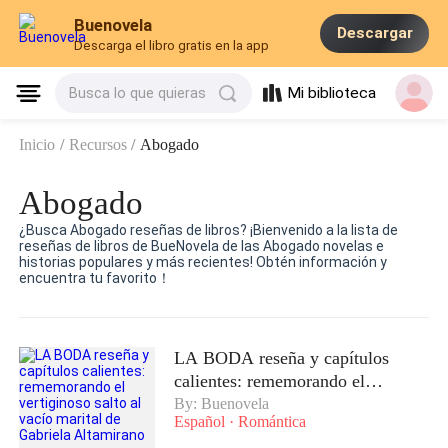
Buenovela
Descargar
Descarga el libro gratis en la app
Mi biblioteca
Busca lo que quieras
Inicio
/
Recursos
/
Abogado
Abogado
¿Busca Abogado reseñas de libros? ¡Bienvenido a la lista de
reseñas de libros de BueNovela de las Abogado novelas e
historias populares y más recientes! Obtén información y
encuentra tu favorito！
LA BODA reseña y capítulos
calientes: rememorando el
vertiginoso salto al vacío marital
By: Buenovela
Español
·
Romántica
de Gabriela Altamirano