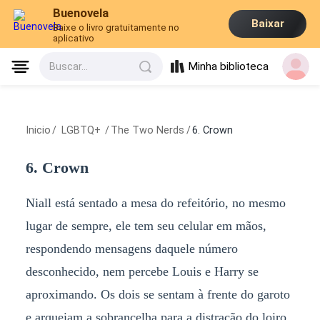
Buenovela
Baixar
Baixe o livro gratuitamente no
aplicativo
Minha biblioteca
Buscar...
Inicio
/
LGBTQ+
/
The Two Nerds
/
6. Crown
6. Crown
Niall está sentado a mesa do refeitório, no mesmo
lugar de sempre, ele tem seu celular em mãos,
respondendo mensagens daquele número
desconhecido, nem percebe Louis e Harry se
aproximando. Os dois se sentam à frente do garoto
e arqueiam a sobrancelha para a distração do loiro.