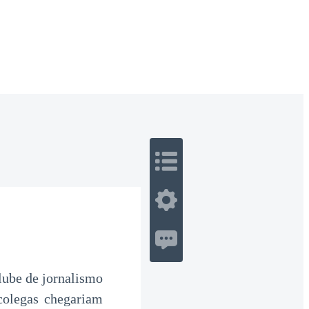
 Romance
Sci-Fi
Guerra
Otros
lube de jornalismo
 colegas chegariam