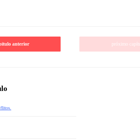
pítulo anterior
próximo capít
ulo
litos.