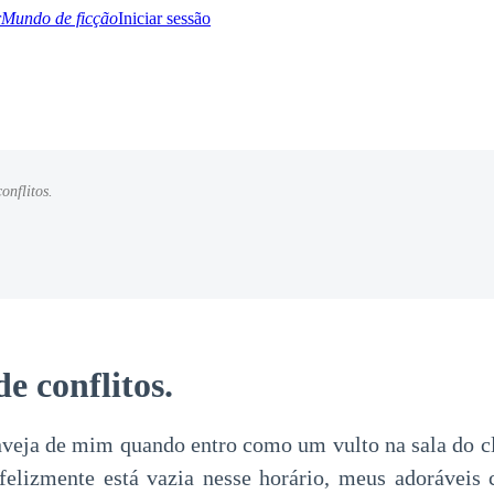
Mundo de ficção
Iniciar sessão
onflitos.
BTQ+
YA/TEEN
Paranormal
Misterio/Thriller
Oriental
Juegos
Historia
MM
e conflitos.
inveja de mim quando entro como um vulto na sala do c
felizmente está vazia nesse horário, meus adoráveis