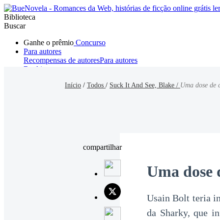
Biblioteca
Buscar
Ganhe o prêmio
Concurso
Para autores
Recompensas de autores
Para autores
Ranking
Navegar
Início
/
Todos
/
Suck It And See, Blake /
Uma dose de c
Novelas
Contos Curtos
Todos
Romance
Hombre lobo
Mafia
Sistema
Fantasía
Urbano
LG
compartilhar
Uma dose d
Usain Bolt teria 
da Sharky, que in