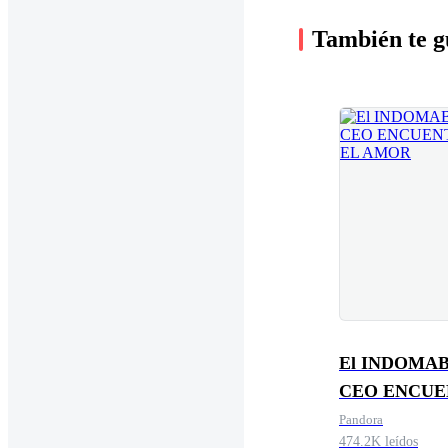
También te g
El INDOMA
CEO ENCU
EL AMOR
Pandora
474.2K leídos