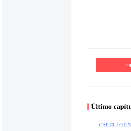
ca
Último capít
CAP 70. LO 