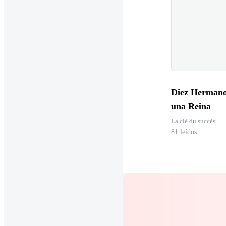
Diez Hermano
una Reina
La clé du succès
81 leídos