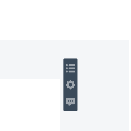
 Romance
Sci-Fi
Guerra
Otros