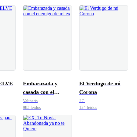
ELVE
Embarazada y
El Verdugo de mi
casada con el
Corona
enemigo de mi ex
Valtheris
J.C.
983 leídos
124 leídos