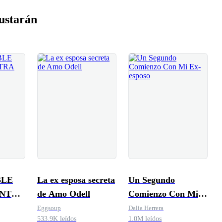
ustarán
BLE
La ex esposa secreta
Un Segundo
ENTRA
de Amo Odell
Comienzo Con Mi
Ex-esposo
Eggsoup
Dalia Herrera
533.9K leídos
1.0M leídos