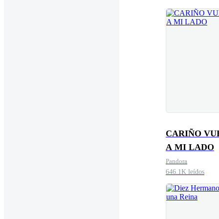
CARIÑO VU
A MI LADO
Pandora
646.1K leídos