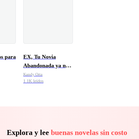
s para
EX, Tu Novia
Abandonada ya no
te Quiere
Kandy Orta
1.1K leídos
Explora y lee
buenas novelas sin costo