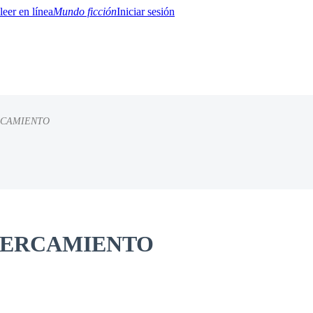
Mundo ficción
Iniciar sesión
RCAMIENTO
BTQ+
YA/TEEN
Paranormal
Misterio/Thriller
Oriental
Juegos
Historia
MM
ACERCAMIENTO