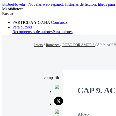
Mi biblioteca
Buscar
PARTICIPA Y GANA
Concurso
Para autores
Recompensas de autores
Para autores
Ranking
Navegar
Inicio
/
Romance
/
ROBO POR AMOR /
CAP 9. ACE
Novelas
Cuentos Cortos
Todos
Romance
Hombre lobo
Mafia
Sistema
Fantasía
Urbano
LG
compartir
CAP 9. 
Abby