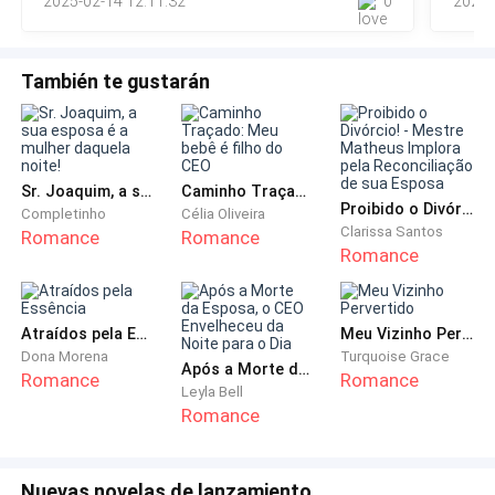
2025-02-14 12:11:32
0
2023-
favor não me tranca.
También te gustarán
— Você sabe as regras — a minha mãe me falou me
jogando no quarto e trancando a porta.
— Por favor alguém me ajuda — gritei chorando. —
Sr. Joaquim, a sua esposa é a mulher daquela noite!
Caminho Traçado: Meu bebê é filho do CEO
Noah me tira daqui tenho medo — gritei chorando, e
Proibido o Divórcio! - Mestre Matheus Implora pela Reconciliação de sua Esposa
Completinho
Célia Oliveira
podia ouvir as risadas da minha mãe e depois o
Clarissa Santos
Romance
Romance
silêncio, gritei tantas vezes pedindo ajuda no quarto
Romance
não entrava nenhum tipo de luz.
Atraídos pela Essência
Meu Vizinho Pervertido
— Izzie — ouvi a voz do não sei quanto tempo estou
Dona Morena
Turquoise Grace
aqui.
Após a Morte da Esposa, o CEO Envelheceu da Noite para o Dia
Romance
Romance
Leyla Bell
Romance
— Me tira daqui eu tenho medo, muito medo — falei
chorando e ele passou alguma coisa pela porta.
Nuevas novelas de lanzamiento