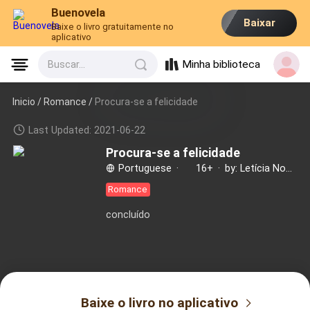
Buenovela
Baixar
Baixe o livro gratuitamente no
aplicativo
Minha biblioteca
Buscar...
Inicio /
Romance
/
Procura-se a felicidade
Last Updated: 2021-06-22
Procura-se a felicidade
Portuguese
·
16+
·
by: Letícia Nogueira
Romance
concluído
Baixe o livro no aplicativo