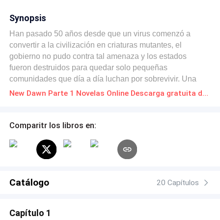
Synopsis
Han pasado 50 años desde que un virus comenzó a
convertir a la civilización en criaturas mutantes, el
gobierno no pudo contra tal amenaza y los estados
fueron destruidos para quedar solo pequeñas
comunidades que día a día luchan por sobrevivir. Una
comunidad ubicada en Covenant, día a día lucha por la
New Dawn Parte 1 Novelas Online Descarga gratuita de PDF
supervivencia con grupos de exploración que salen a
buscar suministros a las cercanías de la gran ciudad de
Boston. Esta es la historia de Sarah es una joven de 15
Comparitr los libros en:
años que ya cumplió la edad para empezar a hacer las
expediciones, sin saber las cosas que esta a punto de
vivir en el exterior
Catálogo
20 Capítulos
Capítulo 1