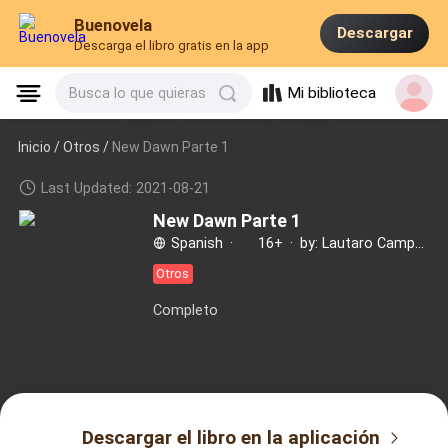
Buenovela
Descargar
Descarga el libro gratis en la app
Mi biblioteca
Busca lo que quieras
Inicio /
Otros
/
New Dawn Parte 1
Last Updated: 2021-08-21
New Dawn Parte 1
Spanish
·
16+
·
by: Lautaro Campagna Bobbio
Otros
Completo
Descargar el libro en la aplicación