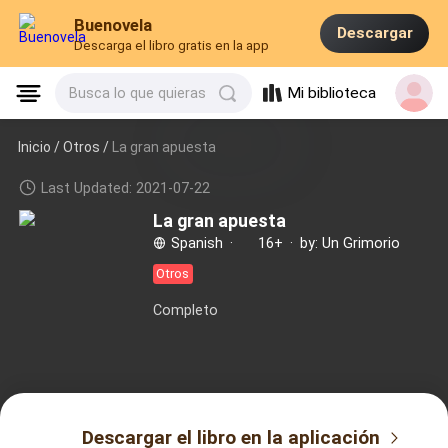
Buenovela
Descargar
Descarga el libro gratis en la app
Mi biblioteca
Busca lo que quieras
Inicio /
Otros
/
La gran apuesta
Last Updated: 2021-07-22
La gran apuesta
Spanish
·
16+
·
by: Un Grimorio
Otros
Completo
Descargar el libro en la aplicación