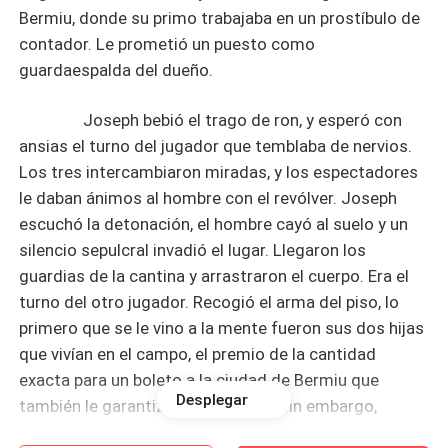
Bermiu, donde su primo trabajaba en un prostíbulo de
contador. Le prometió un puesto como
guardaespalda del dueño.
Joseph bebió el trago de ron, y esperó con
ansias el turno del jugador que temblaba de nervios.
Los tres intercambiaron miradas, y los espectadores
le daban ánimos al hombre con el revólver. Joseph
escuchó la detonación, el hombre cayó al suelo y un
silencio sepulcral invadió el lugar. Llegaron los
guardias de la cantina y arrastraron el cuerpo. Era el
turno del otro jugador. Recogió el arma del piso, lo
primero que se le vino a la mente fueron sus dos hijas
que vivían en el campo, el premio de la cantidad
exacta para un boleto a la ciudad de Bermiu que
Desplegar
también le garantizaría un trabajo, sin embargo,
ocurrió le detonación y también cayó al suelo con la