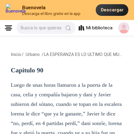
Buenovela
Descargar
Descarga el libro gratis en la app
Mi biblioteca
Busca lo que quieras
Inicio
/
Urbano
/
LA ESPERANZA ES LO ULTIMO QUE MUERE
/
C
Capitulo 90
Luego de unas horas llamaron a la puerta de la
casa, celia y compañía bajaron y dani y Javier
subieron del sótano, cuando se topan en la escalera
lorena le dice “que ya le ganaste,” Javier le dice
“no, perdí, en 4 partidas perdí,” dani sonríe, lorena
fue y abrió la puerta, cuando ve a su hija fue un