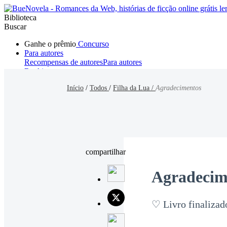
Biblioteca
Buscar
Ganhe o prêmio
Concurso
Para autores
Recompensas de autores
Para autores
Ranking
Navegar
Início
/
Todos
/
Filha da Lua /
Agradecimentos
Novelas
Contos Curtos
Todos
Romance
Hombre lobo
Mafia
Sistema
Fantasía
Urbano
LG
compartilhar
Agradecim
♡ Livro finalizad