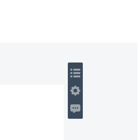
 Romance
Sci-Fi
Guerra
Otros