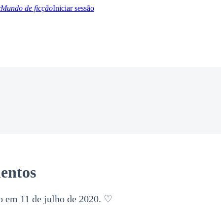
Mundo de ficção
Iniciar sessão
BTQ+
YA/TEEN
Paranormal
Misterio/Thriller
Oriental
Juegos
Historia
MM
entos
o em 11 de julho de 2020. ♡