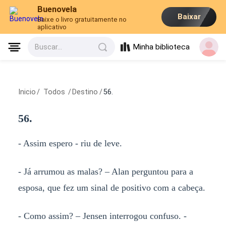
Buenovela
Baixar
Baixe o livro gratuitamente no
aplicativo
Minha biblioteca
Buscar...
Inicio
/
Todos
/
Destino
/
56.
56.
- Assim espero - riu de leve.
- Já arrumou as malas? – Alan perguntou para a
esposa, que fez um sinal de positivo com a cabeça.
- Como assim? – Jensen interrogou confuso. -