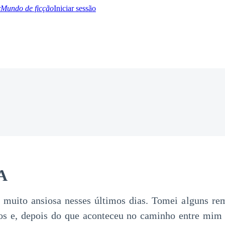
Mundo de ficção
Iniciar sessão
BTQ+
YA/TEEN
Paranormal
Misterio/Thriller
Oriental
Juegos
Historia
MM
A
 muito ansiosa nesses últimos dias. Tomei alguns rem
os e, depois do que aconteceu no caminho entre mim 