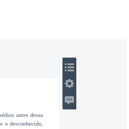
 Romance
Sci-Fi
Guerra
Otros
édios antes dessa
e o desconhecido,