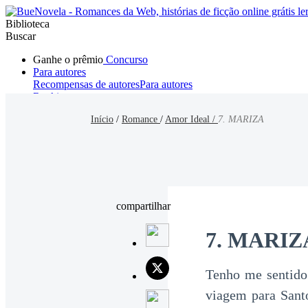
Biblioteca
Buscar
Ganhe o prêmio
Concurso
Para autores
Recompensas de autores
Para autores
Ranking
Navegar
Início
/
Romance
/
Amor Ideal /
7. MARIZA
Novelas
Contos Curtos
Todos
Romance
Hombre lobo
Mafia
Sistema
Fantasía
Urbano
LG
compartilhar
7. MARIZ
Tenho me sentido
viagem para Sant