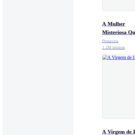
A Mulher
Misteriosa Qu
Divórcio!
Primavera
1.2M leituras
A Virgem de 