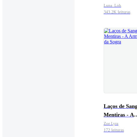
Luna_Loh
343.2K leituras
Laços de Sang
Mentiras - A
Armadilha da
Zoe Lyra
172 leituras