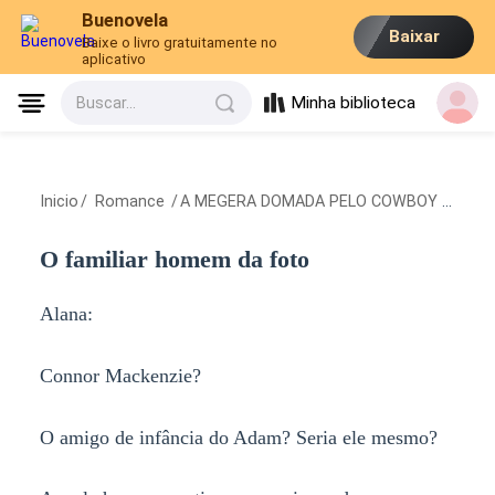
Buenovela
Baixar
Baixe o livro gratuitamente no
aplicativo
Minha biblioteca
Buscar...
Inicio
/
Romance
/
A MEGERA DOMADA PELO COWBOY
/
O fam
O familiar homem da foto
Alana:
Connor Mackenzie?
O amigo de infância do Adam? Seria ele mesmo?