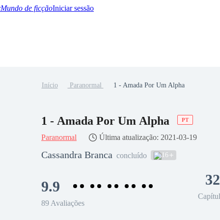
Mundo de ficção
Iniciar sessão
Início
Paranormal
1 - Amada Por Um Alpha
BTQ+
YA/TEEN
Paranormal
Misterio/Thriller
Oriental
Juegos
Historia
MM
1 - Amada Por Um Alpha
PT
Paranormal
Última atualização: 2021-03-19
Cassandra Branca
16
concluído
32
9.9
Capítu
89 Avaliações