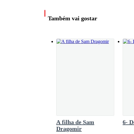
também e seguiram-no rapidamente. Depois de 
__Sim... - Liliana suspira frustrada alisando se
cinco lobos. Ele imaginava que não ia ser tã
Mas eu tive que o matar...
atirou-se a eles, com ajuda de seu amigo lobo
Também vai gostar
os derrotar. Mas Ulisses percebia que era uma
rápi
__ É isso que te preocupa ?- Ofegando de ime
e a dor no meu corpo. Minha mão desliza cui
recordando o que poderia ter acontecido. De
Liliana, soluçando ao perceber o que poderia 
controlava , chorei bastante e ela deixou, retr
__ Sou um lobisomem! - Liliana finalmente fal
atingido .
__ Então..- Olhei-a com um misto de preocupaçã
A filha de Sam
Dragomir