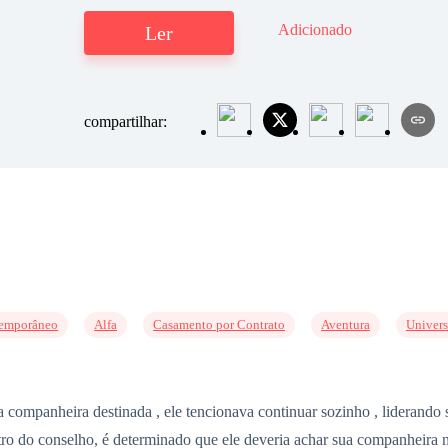
Adicionado
Ler
compartilhar:
emporâneo
Alfa
Casamento por Contrato
Aventura
Univers
ua companheira destinada , ele tencionava continuar sozinho , liderando 
tro do conselho, é determinado que ele deveria achar sua companheira n