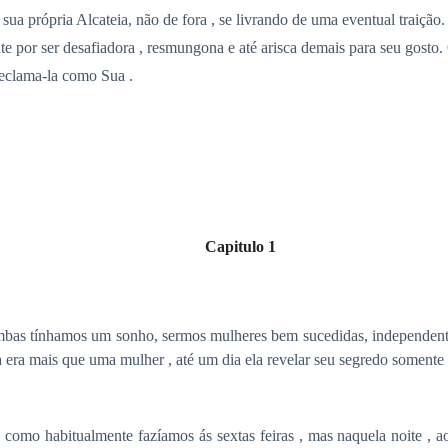
 sua própria Alcateia, não de fora , se livrando de uma eventual traiçã
e por ser desafiadora , resmungona e até arisca demais para seu gosto.
reclama-la como Sua .
Capitulo 1
ambas tínhamos um sonho, sermos mulheres bem sucedidas, independentes
 era mais que uma mulher , até um dia ela revelar seu segredo somente 
 como habitualmente fazíamos ás sextas feiras , mas naquela noite , 