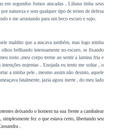
s em segundos fomos atacadas . Liliana tinha seus
a por natureza e sem qualquer tipo de treino de defesa
ando e me arrastando para um beco escuro e sujo.
quele maldito que a atacava também, mas logo minha
olhos brilhando intensamente no escuro, se fixando
u rosto ,meu corpo treme ao sentir a lamina fria e
intenções nojentas . Enojada eu tento me soltar , o
tar a minha pele , mesmo assim não desisto, aquele
meaçava fatalmente, jazia agora inerte , do meu lado
potentes deixando
o homem na sua frente a
cambalear
a
, simplesmente fez o que estava certo, libertando seu
assandra .