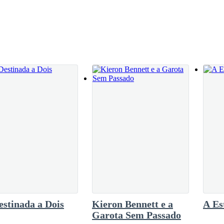
alguns metros, Ulisses foi interceptado por
u cabelo dourado para trás .__ Podes ficar horrorizada e até receosa ..
o pacífico como o conselho dizia. Rapidamente
 e seu Beta, sabia que não teria problemas em
 mera distracção para que não chegasse tão
diato a imagem daquele homem me arrastando para o beco surge na mi
dadosamente em meu pescoço, a ferida que ele tinha provocado com
 imediato as lágrimas surgem correndo pelo meu rosto se misturand
ter acontecido com meu corpo se ela não tivesse feito o que fez. __ M
ibuindo um abraço que naquele momento era o que mais precisava, bem for
ou , cautelosa, encarando Cassandra depois de lhe dar o tempo neces
o, ceticismo e depois curiosidade.__ Nao é algo somente... de história
6- Destinada a Dois
Kieron Bennett e a
A Es
Garota Sem Passado