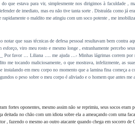
o que estava para vir, simplesmente nos dirigimos à faculdade , ma
defender de imediato, mas eu não tive tanta sorte . Distraída como já er
r e rapidamente o maldito me atingiu com um soco potente , me imobiliz
o notar que suas técnicas de defesa pessoal resultavam bem contra a
esforço, viro meu rosto e mesmo longe , estranhamente percebo seus 
__ Por favor … Liliana …. me ajuda …- Minhas lágrimas correm por me
o me tocando maliciosamente, o que mostrava, infelizmente, as suas 
e instalando em meu corpo no momento que a lamina fina começa a cor
egundos o peso sobre o meu corpo é aliviado e o homem que antes me a
ra
m
forte
s
oponente
s
, mesmo assim não se reprimiu, seus socos eram 
ga deitada no chão
com um idiota sobre ela a
ameaçando
com uma fac
itor , fazendo o mesmo
ao outro atacante
quando chega
em socorro de C