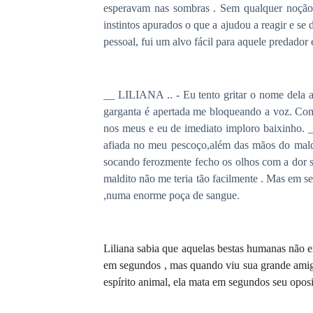
esperavam nas sombras . Sem qualquer noção d
instintos apurados o que a ajudou a reagir e se 
pessoal, fui um alvo fácil para aquele predado
__ LILIANA .. - Eu tento gritar o nome dela a
garganta é apertada me bloqueando a voz. Com 
nos meus e eu de imediato imploro baixinho. 
afiada no meu pescoço,além das mãos do maldit
socando ferozmente fecho os olhos com a dor s
maldito não me teria tão facilmente . Mas em s
,numa enorme poça de sangue.
Liliana sabia que aquel
a
s
besta
s
human
as
não e
em segundos
, mas quando viu sua grande ami
espírito animal,
ela
mata em segundos seu opos