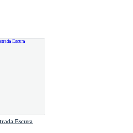
.- Olhando Cassandra ela fica inquieta a encarando. __
nha mente, assim como o nojo da boca dele na minha
 a lâmina afiada ainda estava ali, pulsando , me
o subtilmente com a água e mesmo molhada, abraço
e salvaste Liliana...- Naquele momento eu já não me
te e protetor .__ Só isso me importa ...
sário para libertar sua alma, do choque que a tinha
s de ficção?
trada Escura