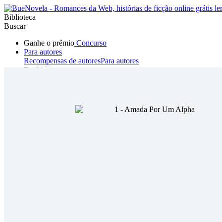
Biblioteca
Buscar
Ganhe o prêmio
Concurso
Para autores
Recompensas de autores
Para autores
Ranking
Navegar
Novelas
Contos Curtos
Todos
Romance
Hombre lobo
Mafia
Sistema
Fantasía
Urbano
LG