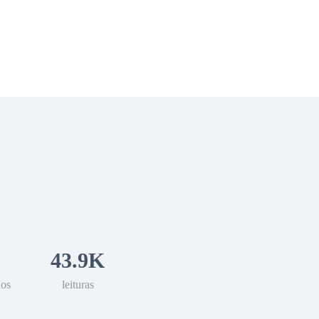
 Romance
Sci-Fi
Guerra
Otros
43.9K
los
leituras