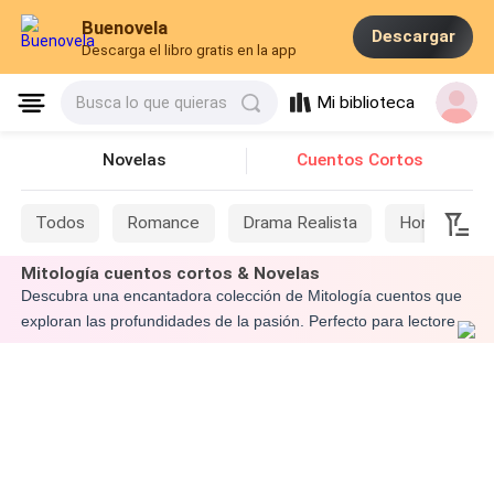
Buenovela
Descargar
Descarga el libro gratis en la app
Mi biblioteca
Busca lo que quieras
Novelas
Cuentos Cortos
Todos
Romance
Drama Realista
Hombres L
Mitología cuentos cortos & Novelas
Descubra una encantadora colección de Mitología cuentos que
exploran las profundidades de la pasión. Perfecto para lectores
que buscan historias breves de una hora de duración para
inspirar y despertar su imaginación sobre Mitología.