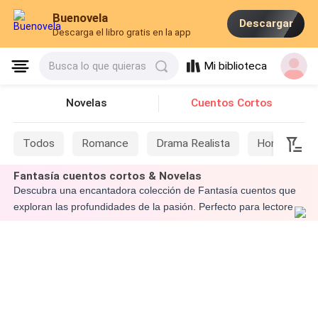
Buenovela
Descargar
Descarga el libro gratis en la app
Mi biblioteca
Busca lo que quieras
Novelas
Cuentos Cortos
Todos
Romance
Drama Realista
Hombres L
Fantasía cuentos cortos & Novelas
Descubra una encantadora colección de Fantasía cuentos que
exploran las profundidades de la pasión. Perfecto para lectores
que buscan historias breves de una hora de duración para
inspirar y despertar su imaginación sobre Fantasía.