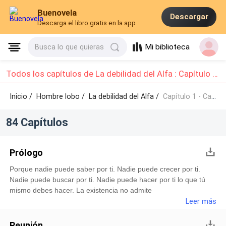
Buenovela
Descargar
Descarga el libro gratis en la app
Mi biblioteca
Busca lo que quieras
Todos los capítulos de La debilidad del Alfa : Capítulo 1 - Capítulo 10
Inicio /
Hombre lobo
/
La debilidad del Alfa /
Capítulo 1 - Capítulo 10
84 Capítulos
Prólogo
Porque nadie puede saber por ti. Nadie puede crecer por ti.
Nadie puede buscar por ti. Nadie puede hacer por ti lo que tú
mismo debes hacer. La existencia no admite
representantes.Desde que tengo uso de razón solo recuerdo
Leer más
que mi vida ha estado dedicada a servir a la familia del Alfa.No
recuerdo a mis padres, ni tan siquiera sé si tengo hermanos.
Reunión