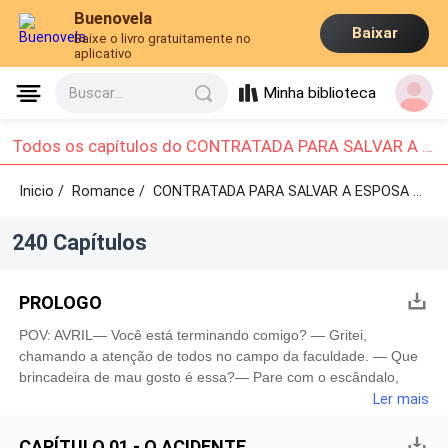
Buenovela
Baixar
Baixe o livro gratuitamente no
aplicativo
Minha biblioteca
Buscar...
Todos os capítulos do CONTRATADA PARA SALVAR A ESPOSA DO CEO: Capítulo 1 - Capítulo 10
Inicio /
Romance
/
CONTRATADA PARA SALVAR A ESPOSA DO CEO /
240 Capítulos
PROLOGO
POV: AVRIL— Você está terminando comigo? — Gritei,
chamando a atenção de todos no campo da faculdade. — Que
brincadeira de mau gosto é essa?— Pare com o escândalo,
Avril. Você sabe que não posso me envolver em polêmicas. —
Ler mais
Ele coçou os olhos, olhando preocupado ao redor. — Vamos
conversar em um lugar mais reservado, está bem?— Não!
CAPÍTULO 01 - O ACIDENTE