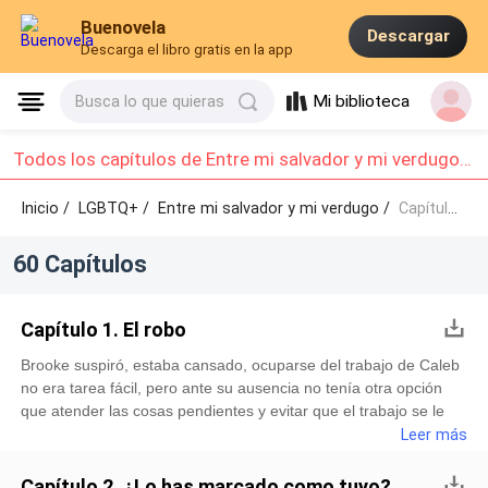
Buenovela
Descargar
Descarga el libro gratis en la app
Mi biblioteca
Busca lo que quieras
Todos los capítulos de Entre mi salvador y mi verdugo: Capítulo 1 - Capítulo 10
Inicio /
LGBTQ+
/
Entre mi salvador y mi verdugo /
Capítulo 1 - Capítulo 10
60 Capítulos
Capítulo 1. El robo
Brooke suspiró, estaba cansado, ocuparse del trabajo de Caleb
no era tarea fácil, pero ante su ausencia no tenía otra opción
que atender las cosas pendientes y evitar que el trabajo se le
acumulara a su regreso. Así estuviera enojado con él, no podía
Leer más
mezclar sus asuntos personales con los laborales.—¿Te vas?
Brooke levantó la mirada de los documentos que revisaba para
Capítulo 2. ¿Lo has marcado como tuyo?