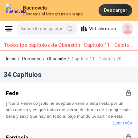
Buenovela
Descargar
Descarga el libro gratis en la app
Mi biblioteca
Busca lo que quieras
Todos los capítulos de Obsesión : Capítulo 11 - Capítulo 20
Inicio /
Romance
/
Obsesión /
Capítulo 11 - Capítulo 20
34 Capítulos
Fede
[ Narra Federico ]sólo he aceptado venir a esta fiesta por un
sólo motivo y es qué todos me vieran del brazo de la mujer más
bella y sexy que hay en todo el bajó mundo .A partir de está
noche todos sabrán que viole sha , es la mujer de Federico xhia
Leer más
. Y nadie , puede poner los ojos en ella . Ya que si se atreven ,
estarán muertos .Viole junto a mi llegamos al hotel donde se iba
Fantasía