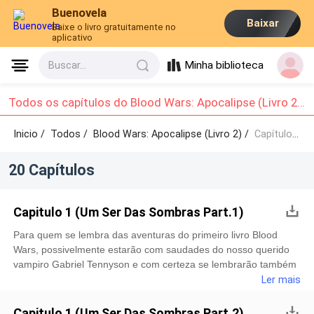
Buenovela
Baixar
Baixe o livro gratuitamente no
aplicativo
Minha biblioteca
Buscar...
Todos os capítulos do Blood Wars: Apocalipse (Livro 2): Capítulo 1 - Capítulo 10
Inicio /
Todos
/
Blood Wars: Apocalipse (Livro 2) /
Capítulo 1 - Capítulo 10
20 Capítulos
Capitulo 1 (Um Ser Das Sombras Part.1)
Para quem se lembra das aventuras do primeiro livro Blood
Wars, possivelmente estarão com saudades do nosso querido
vampiro Gabriel Tennyson e com certeza se lembrarão também
da traição envolvendo Claire. Que era para ter sido sua melhor
Ler mais
amiga até os dias atuais. Porém raramente se pode imaginar
da onde vem a verdade e de onde se vem a ilusão. Mas o que
Capitulo 1 (Um Ser Das Sombras Part.2)