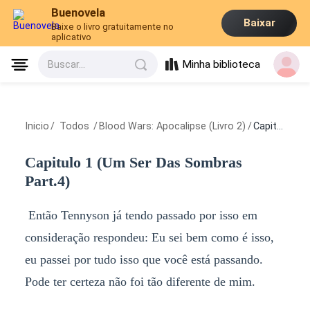
Buenovela
Baixar
Baixe o livro gratuitamente no
aplicativo
Minha biblioteca
Buscar...
Inicio
/
Todos
/
Blood Wars: Apocalipse (Livro 2)
/
Capitulo 1 (Um Ser Das Sombras Part.4)
Capitulo 1 (Um Ser Das Sombras
Part.4)
Então Tennyson já tendo passado por isso em
consideração respondeu: Eu sei bem como é isso,
eu passei por tudo isso que você está passando.
Pode ter certeza não foi tão diferente de mim.