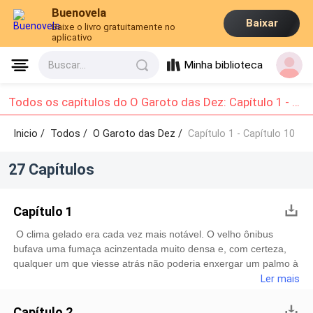
Buenovela
Baixar
Baixe o livro gratuitamente no
aplicativo
Minha biblioteca
Buscar...
Todos os capítulos do O Garoto das Dez: Capítulo 1 - Capítulo 10
Inicio /
Todos
/
O Garoto das Dez /
Capítulo 1 - Capítulo 10
27 Capítulos
Capítulo 1
O clima gelado era cada vez mais notável. O velho ônibus
bufava uma fumaça acinzentada muito densa e, com certeza,
qualquer um que viesse atrás não poderia enxergar um palmo à
frente do para-brisa. A vegetação era muito diferente de onde
Ler mais
os dois estavam saindo. O que antes era verde-vivo, agora
beirava o preto e branco da neve e das folhas murchas. Um sol
Capítulo 2