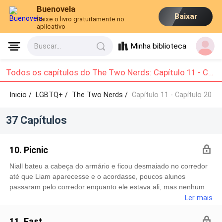
Buenovela
Baixar
Baixe o livro gratuitamente no
aplicativo
Minha biblioteca
Buscar...
Todos os capítulos do The Two Nerds: Capítulo 11 - Capítulo 20
Inicio /
LGBTQ+
/
The Two Nerds /
Capítulo 11 - Capítulo 20
37 Capítulos
10. Picnic
Niall bateu a cabeça do armário e ficou desmaiado no corredor
até que Liam aparecesse e o acordasse, poucos alunos
passaram pelo corredor enquanto ele estava ali, mas nenhum
deles se importaram com o menino caído. Quando o garoto
Ler mais
abriu os olhos e viu Payne, ele ficou um tanto confuso, sem
saber o que aconteceu. E agora ele se encontra no carro do
11. Fast