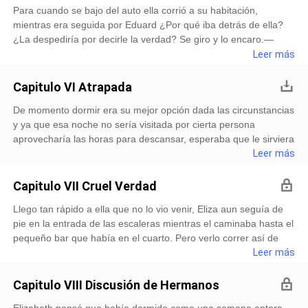
quería hacerle eso, más bien anhelaba volverla como él para
Para cuando se bajo del auto ella corrió a su habitación,
puesta, y al sentir la tela de sus prendas sobre su piel le daba
tenerla a su
mientras era seguida por Eduard ¿Por qué iba detrás de ella?
pequeños puntos eléctricos en todo el cuerpo. La acostó en la
¿La despediría por decirle la verdad? Se giro y lo encaro.—
cama boca abajo, no podía dejar que lo viera en su estado.
¿Dónde crees que vas?—Te acompañare a tu habitación. Le
Leer más
Teniéndola desnuda había salido
dijo tajante.—Aquí dentro no hay peligro.—¡Hay más del que te
imaginas!—Genial, ni segura estoy en esta casa. Le
Capitulo VI Atrapada
grito.Estaba harto de su inmadurez y niñería, la tomo por la
De momento dormir era su mejor opción dada las circunstancias
cintura nuevamente mientras la estrechaba con su cuerpo. Ella
y ya que esa noche no sería visitada por cierta persona
no se movió, no podía, cada vez que el la tenia así ella se volvía
aprovecharía las horas para descansar, esperaba que le sirviera
sumisa. Le encantaba que le obedeciera, para &eac
para olvidar todos los problemas que le causaba mentalmente
Leer más
su problemático jefe. Por la mañana.—Señorita Elizabeth, ¿A
dónde se dirige?—Voy a pasar el día fuera de casa, Brenda.—El
Capitulo VII Cruel Verdad
joven no me notificó sobre esa salida.—El señor Dracmantis no
Llego tan rápido a ella que no lo vio venir, Eliza aun seguía de
es mi dueño.—Señorita no se busque problemas innecesarios,
pie en la entrada de las escaleras mientras el caminaba hasta el
afuera hay mucho peligro.—Se cuidarme. No necesito vigilancia.
pequeño bar que había en el cuarto. Pero verlo correr así de
—No puedo permitir que salga de la casa sin el consentimiento
rápido hacia ella la sorprendió mucho, la tumbo en la cama
Leer más
del joven. —¡Yo no soy su mujer! ¿de dónde sacas
haciéndola reaccionar al instante. De su voz salió un grito
ensordecedor pidiendo ayuda, pero este la amordazo. El poseía
Capitulo VIII Discusión de Hermanos
mucha fuerza para que ella pudiera hacer algo al respecto. Le
Elizabeth pensó que había dormido como una semana entera,