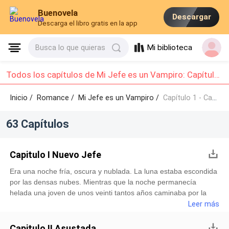
Buenovela
Descargar
Descarga el libro gratis en la app
Mi biblioteca
Busca lo que quieras
Todos los capítulos de Mi Jefe es un Vampiro: Capítulo 1 - Capítulo 10
Inicio /
Romance
/
Mi Jefe es un Vampiro /
Capítulo 1 - Capítulo 10
63 Capítulos
Capitulo I Nuevo Jefe
Era una noche fría, oscura y nublada. La luna estaba escondida
por las densas nubes. Mientras que la noche permanecía
helada una joven de unos veinti tantos años caminaba por la
calle apresuradamente, los tacones altos alertaban sus pasos.
Leer más
Se sentía temerosa, pero prosiguió su camino a casa calándose
un poco mas su espeso y pesado abrigo. El frio era descomunal
Capitulo II Asustada