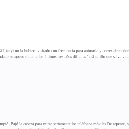
Si Lianyi no la hubiera visitado con frecuencia para animarla y correr alrededo
dado su apoyo durante los últimos tres años difíciles."¿El pitillo que salva vida
 Yiran. Yi Jinli preguntó: "Aunque, ¿no te parece gracioso tratar a una persona 
esperación?""Lianyi no haría eso", Ling Yiran respondió con confianza, mostrand
a la idea de que Ling Yiran confiara en alguien más. Parecía estar dispuesta a h
entó enorme
mpió. Bajó la cabeza para mirar seriamente los teléfonos móviles.De repente, s