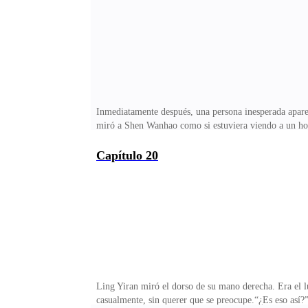
ese momento, Gao Congming, quien estaba de pie al la
Inmediatamente después, una persona inesperada apar
miró a Shen Wanhao como si estuviera viendo a un hom
coincidencia que el Joven Amo Yi estuviera en el club
de nuevo.”Los guardias de seguridad inmediatamente ac
Capítulo 20
posterior de su cabeza y lo sumergieron en el agua un
observar, así como Xiao Ziqi y Hao Yimeng, todos es
Ling Yiran miró el dorso de su mano derecha. Era el l
casualmente, sin querer que se preocupe.“¿Es eso así?”