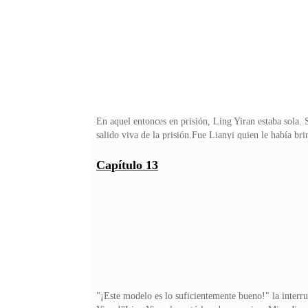
En aquel entonces en prisión, Ling Yiran estaba sola. 
salido viva de la prisión.Fue Lianyi quien le había brin
parecía ocupar un lugar especial en el corazón de Ling
pitillo que salva vidas te abandona? ¿No sentirás des
Capítulo 13
tenía idea de por qué se sentía incómodo. No le gustab
próximos días, la carga de trabajo de Ling Yiran aum
"¡Este modelo es lo suficientemente bueno!" la interru