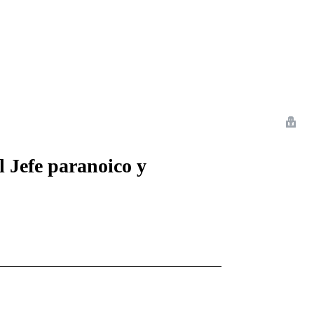
 Romance
Sci-Fi
Guerra
Otros
l Jefe paranoico y