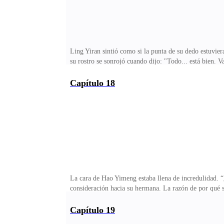
Ling Yiran sintió como si la punta de su dedo estuvie
su rostro se sonrojó cuando dijo: "Todo... está bien. 
que la cara de Ling Yiran estaba casi enterrada en el
también me gustas, Hermana. Me gustas mucho", dijo Yi
Capítulo 18
interesarle.…Después de que terminó la inspección de
secundaria este fin de semana. Ven y únete a nosotros
La cara de Hao Yimeng estaba llena de incredulidad. 
consideración hacia su hermana. La razón de por qué s
funeral de su hermana, la expresión del hombre era ind
exactamente qué situaciones podrían hacer que el humo
Capítulo 19
¡¿Ling Yiran?! ¡¿La mujer que era tan insignificante 