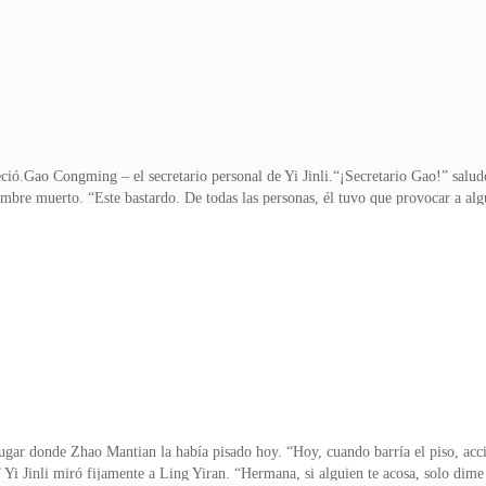
do de Yi Jinli, apresuradament
eció.Gao Congming – el secretario personal de Yi Jinli.“¡Secretario Gao!” sa
bre muerto. “Este bastardo. De todas las personas, él tuvo que provocar a alg
 hoy, y que viera lo que acababa de pasar.Gao Congming dijo al guardia de segu
ataron la orden. Dos fuertes y poderosos guardias arrastraron a Shen Wanhao d
a y otra vez, ¡justo como Shen Wanhao le había estado haciendo a Lin Yiran an
taban un poco pasmados.¿Quién habría pen
ugar donde Zhao Mantian la había pisado hoy. “Hoy, cuando barría el piso, acc
 Yi Jinli miró fijamente a Ling Yiran. “Hermana, si alguien te acosa, solo dime