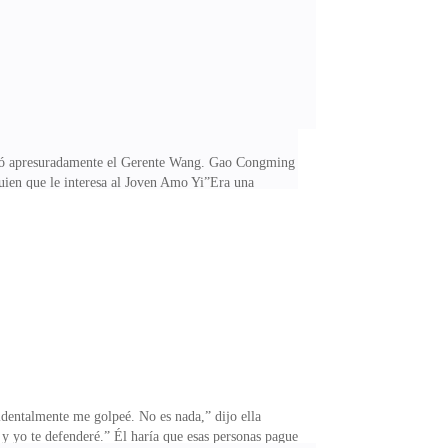
ludó apresuradamente el Gerente Wang. Gao Congming
uien que le interesa al Joven Amo Yi”Era una
ridad a un lado, “lo que sea que él haya hecho, hágalo
irectamente al borde de la piscina, tomaron la parte
tes!En cuanto a esos ex compañeros que salieron a
identalmente me golpeé. No es nada,” dijo ella
 y yo te defenderé.” Él haría que esas personas paguen