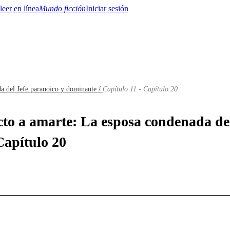
Mundo ficción
Iniciar sesión
a del Jefe paranoico y dominante /
Capítulo 11 - Capítulo 20
BTQ+
YA/TEEN
Paranormal
Misterio/Thriller
Oriental
Juegos
Historia
MM
icto a amarte: La esposa condenada de
Capítulo 20