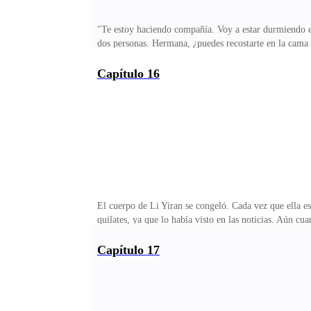
"Te estoy haciendo compañía. Voy a estar durmiendo en
dos personas. Hermana, ¿puedes recostarte en la cama 
los labios y dudó por un momento antes de asentir con
junto a un hombre. Debía haber parecido un frágil muñ
Capítulo 16
luz, su mano derecha sosteniendo la mano izquierda de é
mejor que en cualquiera de sus ataques anteriores."¿Pod
El cuerpo de Li Yiran se congeló. Cada vez que ella es
quilates, ya que lo había visto en las noticias. Aún cua
información.En ese entonces, cuando ella y Xiao Ziqi es
anillo de matrimonio.”Sin embargo, Xiao Ziqi y el ani
Capítulo 17
Yiran levantó su cabeza y vio a un hombre de unos 30 
que era Guo, de la flota del Centro de Servicio de Sa