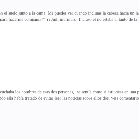
 el suelo junto a la cama. Me puedes ver cuando inclinas la cabeza hacia un la
para hacerme compañía?" Yi Jinli murmuró. Incluso él no estaba al tanto de la
 la cabeza, diciendo: "Está bien". Levantó la colcha del suelo y se acostó a su
eco de cristal que se rompería en cualquier momento, por eso quería protegerlo
l."Jin, si te sientes terrible, llámame", dijo Ling Yiran."Lo haré", respondió Y
ría ser... ell
cuchaba los nombres de esas dos personas, ¡se sentía como si estuviera en una pe
ndo ella había tratado de evitar leer las noticias sobre ellos dos, veía comentar
taban en la joyería, ella había visto el diamante rosado. Xiao Ziqi le dijo, “Yi
llo de diamante no le pertenecían a ella. “¿Yiran… vas a casa?” La voz tímida
años sonriéndole tímidamente. Tenía cabello corto y usaba el uniforme de la fl
neamiento.