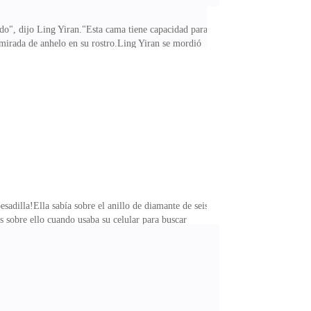
do", dijo Ling Yiran."Esta cama tiene capacidad para
 mirada de anhelo en su rostro.Ling Yiran se mordió
 lado.Estaba asombrada de haber accedido a dormir
.Después de que ella se acostó en la cama, apagó la
i Jinli. "¿Es por la medicación?" Se sintió mejor;
sadilla!Ella sabía sobre el anillo de diamante de seis
ios sobre ello cuando usaba su celular para buscar
ran, si te gusta, lo compraré para ti como nuestro
 de un hombre resonó en los oídos de Ling Yiran.Ling
ota.Ling Yiran se sorprendió. De pronto, ella recordó