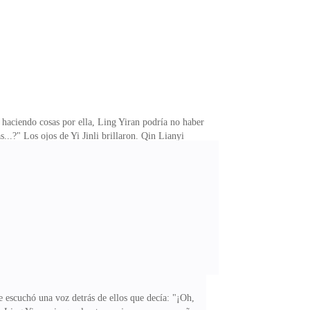
r haciendo cosas por ella, Ling Yiran podría no haber
s...?" Los ojos de Yi Jinli brillaron. Qin Lianyi
como una pajilla que salva vidas? ¿Qué pasa si el
o su confianza absoluta en Qin Lianyi.Yi Jinli no
acer cualquier cosa por esa persona....Durante los
e escuchó una voz detrás de ellos que decía: "¡Oh,