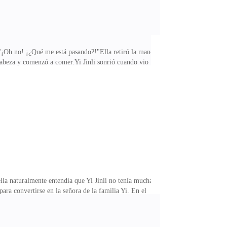
."¡Oh no! ¡¿Qué me está pasando?!"Ella retiró la mano,
 cabeza y comenzó a comer.Yi Jinli sonrió cuando vio
""Me gustas", respondió Ling Yiran sin dudarlo."Tú
a última vez que encontró a alguien que pudiera
mos una reunión con nuestros compañeros de la
la naturalmente entendía que Yi Jinli no tenía mucha
ra convertirse en la señora de la familia Yi. En el
ra él. A veces, ella no podía evitar preguntarse
l cual ella nunca había visto antes. Pero era por…
o la misma incredulidad en los ojos de Xiao Ziqi.En