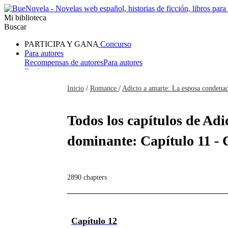
Mi biblioteca
Buscar
PARTICIPA Y GANA
Concurso
Para autores
Recompensas de autores
Para autores
Ranking
Navegar
Inicio
/
Romance
/
Adicto a amarte: La esposa condenad
Novelas
Cuentos Cortos
Todos
Romance
Hombre lobo
Mafia
Sistema
Fantasía
Urbano
LG
Todos los capítulos de Ad
dominante: Capítulo 11 - 
2890 chapters
Capítulo 12