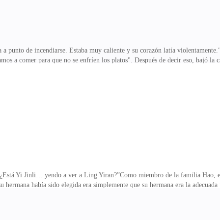
ra a punto de incendiarse. Estaba muy caliente y su corazón latía violentamente
Vamos a comer para que no se enfríen los platos". Después de decir eso, bajó la
 plato. Su sonrisa se hizo más profunda cuando preguntó: "¿Te gusto, Hermana?
 Jinli mientras curvaba sus labios en una sonrisa. Habían pasado años desde l
 la Oficina de Gestión Urbana, Miao Jiayu le dijo a Ling Yiran: "Yiran, tendre
"."¿Una reunión?" Ling Yiran se
“¿Está Yi Jinli… yendo a ver a Ling Yiran?”Como miembro de la familia Hao, el
u hermana había sido elegida era simplemente que su hermana era la adecuada pa
iferente. Era como si la vida de su hermana era una cuestión sin importancia pa
r de este hombre fluctuara.Ahora estaba viendo un enojo en su apuesto rostro e
como una hormiga?!Ella volvió su cabeza y miró a Xiao Ziqi a su lado, pero vi